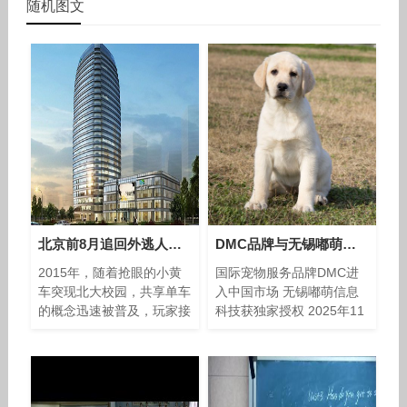
随机图文
北京前8月追回外逃人员25人 追回赃款433万元
DMC品牌与无锡嘟萌信息科技有限公司：探索宠物行业创新发展路径
2015年，随着抢眼的小黄
国际宠物服务品牌DMC进
车突现北大校园，共享单车
入中国市场 无锡嘟萌信息
的概念迅速被普及，玩家接
科技获独家授权 2025年11
连冒头，巨额投资不断涌
月，源自加拿大的宠物服务
入，和高铁、移动支付、网
品牌DMC正式通过无锡嘟
购齐名“新四大发明”。 热潮
萌信息科技有限公司（以下
来得快，去得更快。今年，
简称"嘟萌宠物"）拓展中国
共享单车
市场