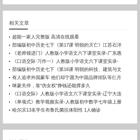
相关文章
超能一家人完整版 高清在线观看
部编版初中历史七下《第17课 明朝的灭亡》江苏石洋
洋
《老师领进门》人教版小学语文六下课堂实录-广东惠
州市_惠阳区-许晓云
《口语交际·习作一》人教版小学语文六下课堂实录-
广西梧州市_蒙山县-潘少丽
部编版初中历史七下《第16课 明朝的科技、建筑与文
学》辽宁孙浩
有人追求外国豪车 他们却宁愿为中国品牌排队等仨月
咪蒙关停，靠“伪女权”挣钱还能撑多久
《口语交际》人教版小学语文六下课堂实录-辽宁大连
市_旅顺口区-宋晨溪
《单项式》教学视频实录-人教版初中数学七年级上册
哈尔滨13名学生布鲁氏菌抗体阳性 1人确诊