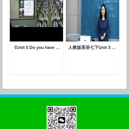
《Unit 5 Do you have a soccer ball - Section A Grammar focus 3a—3c》人教版英语七上-广西-杨珍燕
人教版英语七下Unit 3 Section B（1a-1e）课堂视频实录（焦永进）