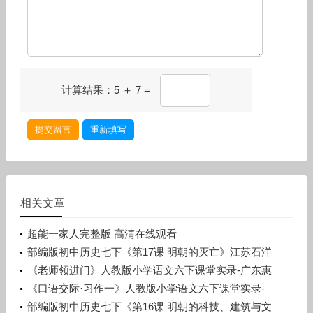
计算结果：5 ＋ 7 =
提交留言
重新填写
相关文章
超能一家人完整版 高清在线观看
部编版初中历史七下《第17课 明朝的灭亡》江苏石洋
洋
《老师领进门》人教版小学语文六下课堂实录-广东惠
州市_惠阳区-许晓云
《口语交际·习作一》人教版小学语文六下课堂实录-
广西梧州市_蒙山县-潘少丽
部编版初中历史七下《第16课 明朝的科技、建筑与文