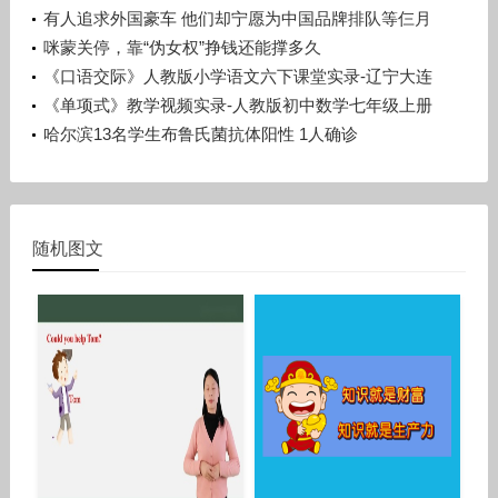
学》辽宁孙浩
有人追求外国豪车 他们却宁愿为中国品牌排队等仨月
咪蒙关停，靠“伪女权”挣钱还能撑多久
《口语交际》人教版小学语文六下课堂实录-辽宁大连
市_旅顺口区-宋晨溪
《单项式》教学视频实录-人教版初中数学七年级上册
哈尔滨13名学生布鲁氏菌抗体阳性 1人确诊
随机图文