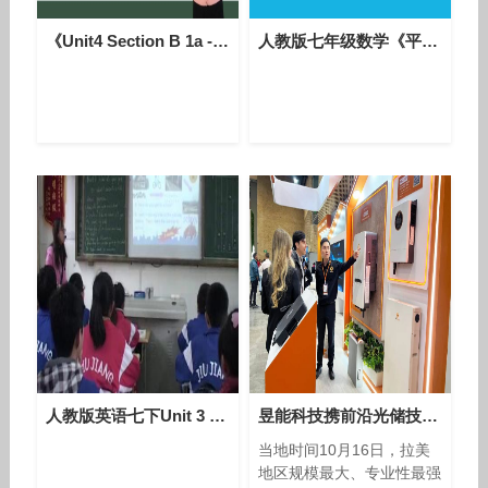
《Unit4 Section B 1a - 1e(1)》初中英语七年级微课视频-南江县第四中学
人教版七年级数学《平行线的判定》优质课教学视频-执教刘老师
人教版英语七下Unit 3 Section B（1a-2b）课堂视频实录（熊姗姗）
昱能科技携前沿光储技术，加速拓展拉美市场！
当地时间10月16日，拉美
地区规模最大、专业性最强