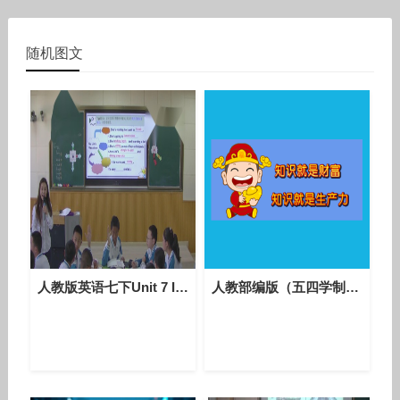
随机图文
人教版英语七下Unit 7 It’s raining Section B 2a-2c课堂教学视频实录-瞿维
人教部编版（五四学制）语文六年级下册第15课《他们那时候多有趣》课堂教学视频实录-屠伊能