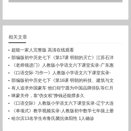
相关文章
超能一家人完整版 高清在线观看
部编版初中历史七下《第17课 明朝的灭亡》江苏石洋
洋
《老师领进门》人教版小学语文六下课堂实录-广东惠
州市_惠阳区-许晓云
《口语交际·习作一》人教版小学语文六下课堂实录-
广西梧州市_蒙山县-潘少丽
部编版初中历史七下《第16课 明朝的科技、建筑与文
学》辽宁孙浩
有人追求外国豪车 他们却宁愿为中国品牌排队等仨月
咪蒙关停，靠“伪女权”挣钱还能撑多久
《口语交际》人教版小学语文六下课堂实录-辽宁大连
市_旅顺口区-宋晨溪
《单项式》教学视频实录-人教版初中数学七年级上册
哈尔滨13名学生布鲁氏菌抗体阳性 1人确诊