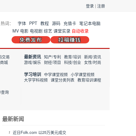
登录
|
注册
热词：
字体
PPT
教程
源码
充值卡
笔记本电脑
MV
电影
电视剧
综艺
课堂实录
自动收录
最新资讯
码交易
知产/专利
教育/培训
新闻/资讯
/商城
游戏/娱乐
财经/项目
科技/创业
女性/时尚
学习培训
中学课堂视频
小学课堂视频
大学学科视频
课堂分类列表
教育培训课程
单查询
最新新闻
1
近日Folk.com 以25万美元成交