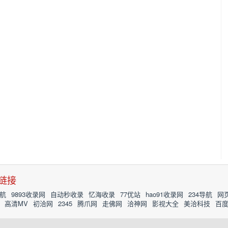
链接
航
9893收录网
自动秒收录
忆海收录
77优站
hao91收录网
234导航
网
高清MV
初洽网
2345
腾爪网
走佛网
洽神网
影视大全
美洽科技
百