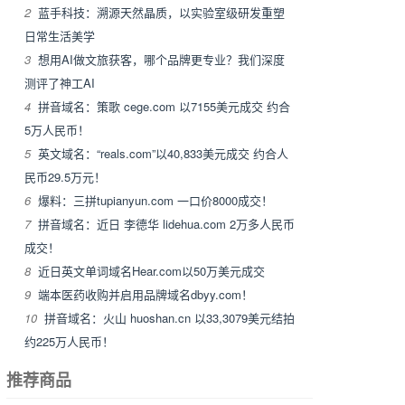
2
蓝手科技：溯源天然晶质，以实验室级研发重塑
日常生活美学
3
想用AI做文旅获客，哪个品牌更专业？我们深度
测评了神工AI
4
拼音域名：策歌 cege.com 以7155美元成交 约合
5万人民币！
5
英文域名：“reals.com”以40,833美元成交 约合人
民币29.5万元！
6
爆料：三拼tupianyun.com 一口价8000成交！
7
拼音域名：近日 李德华 lidehua.com 2万多人民币
成交！
8
近日英文单词域名Hear.com以50万美元成交
9
端本医药收购并启用品牌域名dbyy.com！
10
拼音域名：火山 huoshan.cn 以33,3079美元结拍
约225万人民币！
推荐商品