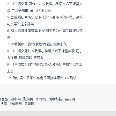
4
《口语交际·习作一》人教版小学语文六下课堂实
录-广西梧州市_蒙山县-潘少丽
5
部编版初中历史七下《第16课 明朝的科技、建筑
与文学》辽宁孙浩
6
有人追求外国豪车 他们却宁愿为中国品牌排队等
仨月
7
咪蒙关停，靠“伪女权”挣钱还能撑多久
8
《口语交际》人教版小学语文六下课堂实录-辽宁
大连市_旅顺口区-宋晨溪
9
《单项式》教学视频实录-人教版初中数学七年级
上册
10
哈尔滨13名学生布鲁氏菌抗体阳性 1人确诊
页客服
洽中网
融爪网
牛增网
阔略科技
层标网
度搜索
360搜索
盖聪网