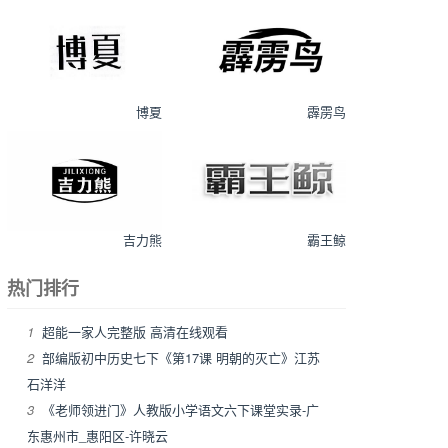
博夏
霹雳鸟
吉力熊
霸王鲸
热门排行
1
超能一家人完整版 高清在线观看
2
部编版初中历史七下《第17课 明朝的灭亡》江苏
石洋洋
3
《老师领进门》人教版小学语文六下课堂实录-广
东惠州市_惠阳区-许晓云