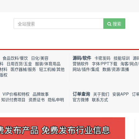
搜索
源码/软件
食品饮料/餐饮
日化/美容
卡密发码
技能培训
源
料
日用百货/五金
服装/体育用品
营销软件
字体/PPT下载
淘客/网点
筑材料
医疗器械/服务
轻工机械/其他
网站/插件/集成
数据/资源/直播
/版权
订单查询
VIP价格和特权
品牌故事
关于我们
安装APP
订
知识付费项目
资质证书
隐私申明
官方微博
联系方式