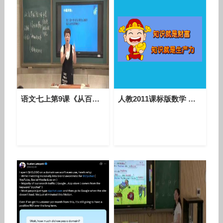
语文七上第9课《从百草园到三味书屋》课堂教学视频实录-冯爽
人教2011课标版数学 七上 第四章第一节第一课时《立体图形与平面图形》课堂教学视频-吴磊