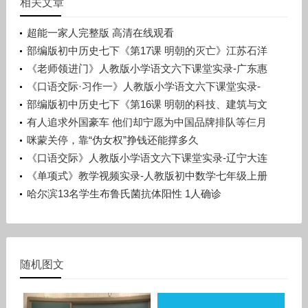
相关文章
超能一家人完整版 高清在线观看
部编版初中历史七下《第17课 明朝的灭亡》江苏石洋
洋
《老师领进门》人教版小学语文六下课堂实录-广东惠
州市_惠阳区-许晓云
《口语交际·习作一》人教版小学语文六下课堂实录-
广西梧州市_蒙山县-潘少丽
部编版初中历史七下《第16课 明朝的科技、建筑与文
学》辽宁孙浩
有人追求外国豪车 他们却宁愿为中国品牌排队等仨月
咪蒙关停，靠“伪女权”挣钱还能撑多久
《口语交际》人教版小学语文六下课堂实录-辽宁大连
市_旅顺口区-宋晨溪
《单项式》教学视频实录-人教版初中数学七年级上册
哈尔滨13名学生布鲁氏菌抗体阳性 1人确诊
随机图文