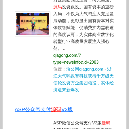
源码
投资跟投。国有资本的重磅
入局，不仅为大气鸭注入充足发
展动能，更彰显出国有资本对实
体数智赋能、促消费扩内需赛道
的高度认可，为实体商业数字化
转型行业高质量发展注入强心
剂。 ...
qiagong.com/?
type=newsinfo&id=2983
位置：
洽公网qiagong.com
-
浙
江大气鸭数智科技获得千万级天
使轮投资万企集团领投，实体经
济迎来新爆发
ASP公众号支付
源码
V3版
ASP微信公众号支付V3版
源码