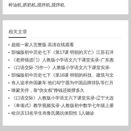
榨油机,挤奶机,搅拌机,搅拌机
相关文章
超能一家人完整版 高清在线观看
部编版初中历史七下《第17课 明朝的灭亡》江苏石洋
洋
《老师领进门》人教版小学语文六下课堂实录-广东惠
州市_惠阳区-许晓云
《口语交际·习作一》人教版小学语文六下课堂实录-
广西梧州市_蒙山县-潘少丽
部编版初中历史七下《第16课 明朝的科技、建筑与文
学》辽宁孙浩
有人追求外国豪车 他们却宁愿为中国品牌排队等仨月
咪蒙关停，靠“伪女权”挣钱还能撑多久
《口语交际》人教版小学语文六下课堂实录-辽宁大连
市_旅顺口区-宋晨溪
《单项式》教学视频实录-人教版初中数学七年级上册
哈尔滨13名学生布鲁氏菌抗体阳性 1人确诊