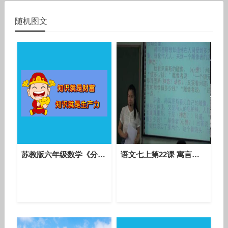
随机图文
苏教版六年级数学《分数与分数相乘》优秀课堂实录-教学骨干蒋老师
语文七上第22课 寓言四则《赫尔墨斯和雕像者》课堂教学视频实录-张媛媛