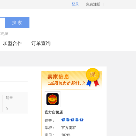
登录
|
免费注册
|
本电脑
加盟合作
订单查询
销量
0
官方自营店
信誉：
掌柜：
官方卖家
宝贝：
502件