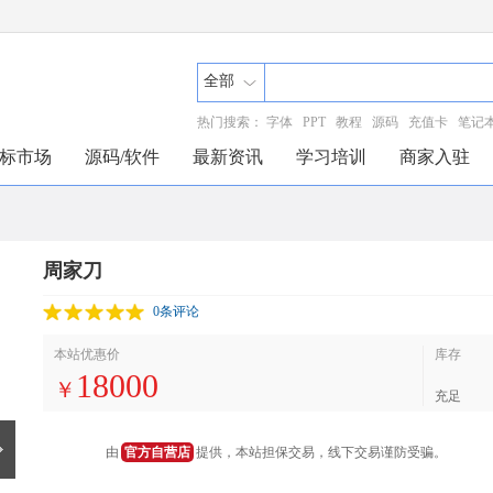
全部
热门搜索：
字体
PPT
教程
源码
充值卡
笔记
标市场
源码/软件
最新资讯
学习培训
商家入驻
周家刀
0条评论
本站优惠价
库存
18000
￥
充足
由
官方自营店
提供，本站担保交易，线下交易谨防受骗。