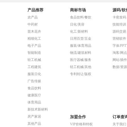
产品推荐
商标市场
源码/软
农产品
食品饮料/餐饮
卡密发码
中药材
日化/美容
技能培训
苗木花卉
化工/新材料
源码交易
精细化工
日用百货/五金
营销软件
电子产品
服装/体育用品
字体/PP
智能制造
物流/建筑材料
淘客/网点
轻工机械
医疗器械/服务
网站/插件
工程建筑
轻工机械/其他
数据/资源
服装日化
专利转让/版权
广告传媒
食品饮料
健康医疗
体育用品
新技术新材料
房产家居
加盟合作
订单查
其他产品
VIP价格和特权
关于我们