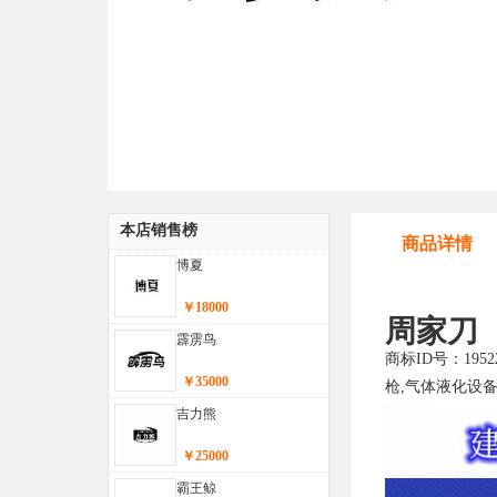
本店销售榜
商品详情
博夏
￥18000
周家刀
霹雳鸟
商标ID号：19
￥35000
枪,气体液化设备
吉力熊
￥25000
霸王鲸