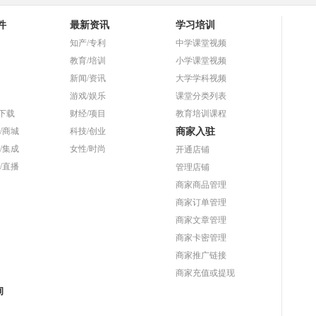
件
最新资讯
学习培训
知产/专利
中学课堂视频
教育/培训
小学课堂视频
新闻/资讯
大学学科视频
游戏/娱乐
课堂分类列表
T下载
财经/项目
教育培训课程
/商城
科技/创业
商家入驻
/集成
女性/时尚
开通店铺
/直播
管理店铺
商家商品管理
商家订单管理
商家文章管理
商家卡密管理
商家推广链接
商家充值或提现
询