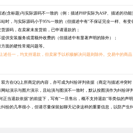
描述(含标题)与实际源码不一致的（例：描述PHP实际为ASP、描述的功
示站时，与实际源码小于95%一致的（但描述中有"不保证完全一样、有变
发货源码，在卖家未发货前，已申请退款的；
不提供安装服务或需额外收费的（但描述中有显著声明的除外）；
量方面的硬性常规问题等。
上述任一，均支持退款，但卖家予以积极解决问题则除外。交易中的商品
，双方在QQ上所商定的内容，亦可成为纠纷评判依据（商定与描述冲突时
有网站演示与图片演示，且站演与图演不一致时，默认按图演作为纠纷评
任何正当退款依据"的前提下，写有"一旦售出，概不支持退款"等类似的声
生纠纷的几率很小，但请尽量保留如聊天记录这样的重要信息，以防产生