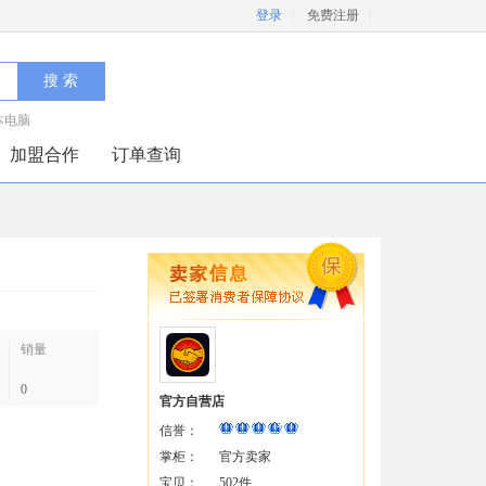
登录
|
免费注册
|
本电脑
加盟合作
订单查询
销量
0
官方自营店
信誉：
掌柜：
官方卖家
宝贝：
502件