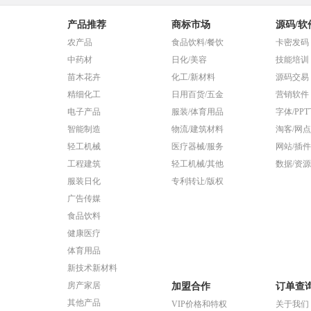
产品推荐
商标市场
源码/软
农产品
食品饮料/餐饮
卡密发码
中药材
日化/美容
技能培训
苗木花卉
化工/新材料
源码交易
精细化工
日用百货/五金
营销软件
电子产品
服装/体育用品
字体/PP
智能制造
物流/建筑材料
淘客/网点
轻工机械
医疗器械/服务
网站/插件
工程建筑
轻工机械/其他
数据/资源
服装日化
专利转让/版权
广告传媒
食品饮料
健康医疗
体育用品
新技术新材料
房产家居
加盟合作
订单查
其他产品
VIP价格和特权
关于我们