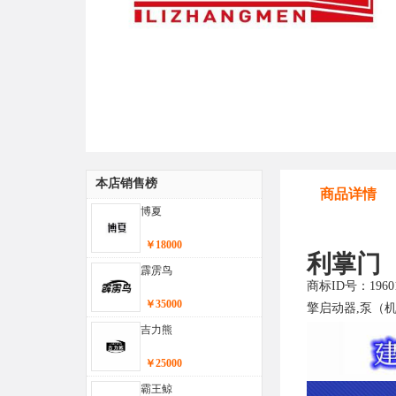
本店销售榜
商品详情
博夏
￥18000
利掌门
霹雳鸟
商标ID号：19
￥35000
擎启动器,泵（
吉力熊
￥25000
霸王鲸