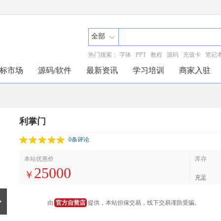
全部
热门搜索：
字体
PPT
教程
源码
充值卡
笔记
标市场
源码/软件
最新资讯
学习培训
商家入驻
利掌门
0条评论
本站优惠价
库存
25000
￥
充足
由
官方自营店
提供，本站担保交易，线下交易谨防受骗。