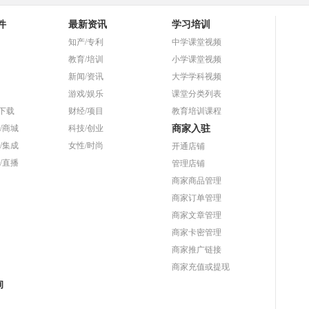
件
最新资讯
学习培训
知产/专利
中学课堂视频
教育/培训
小学课堂视频
新闻/资讯
大学学科视频
游戏/娱乐
课堂分类列表
T下载
财经/项目
教育培训课程
/商城
科技/创业
商家入驻
/集成
女性/时尚
开通店铺
/直播
管理店铺
商家商品管理
商家订单管理
商家文章管理
商家卡密管理
商家推广链接
商家充值或提现
询