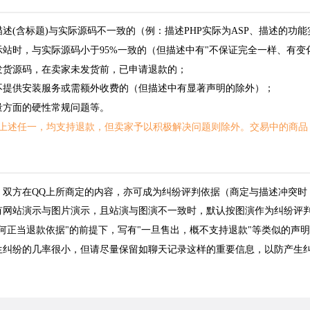
描述(含标题)与实际源码不一致的（例：描述PHP实际为ASP、描述的功
示站时，与实际源码小于95%一致的（但描述中有"不保证完全一样、有变
发货源码，在卖家未发货前，已申请退款的；
不提供安装服务或需额外收费的（但描述中有显著声明的除外）；
量方面的硬性常规问题等。
上述任一，均支持退款，但卖家予以积极解决问题则除外。交易中的商品
，双方在QQ上所商定的内容，亦可成为纠纷评判依据（商定与描述冲突时
有网站演示与图片演示，且站演与图演不一致时，默认按图演作为纠纷评
任何正当退款依据"的前提下，写有"一旦售出，概不支持退款"等类似的声
生纠纷的几率很小，但请尽量保留如聊天记录这样的重要信息，以防产生