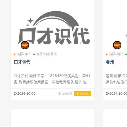
商标/知产
食品饮料/餐饮
商标/知产
口才识代
奢州
口才识代 商标ID号：1828430所属类别：第41
奢州 商标ID号：1875667所属类别：第39类-
类-教育娱乐使用范围：学校教育服务,培训,安排
运输包装旅
和组织会议,提供不可下载的在线电子出版物,电
出租,民用无
2024-10-05
14643
2024-10-0
￥18000
影放映,摄影,提供不可下载的在线音乐,在计算机
故障牵引服务
网络上提供在线游戏,提供卡拉OK服务,健身俱乐
故障牵引服务
部（健身和体能训练）
品）,潜水服