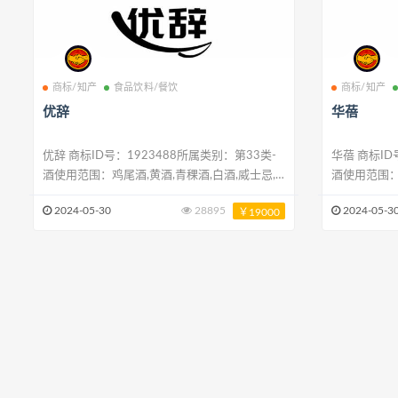
商标/知产
食品饮料/餐饮
商标/知产
优辞
华蓓
优辞 商标ID号：1923488所属类别：第33类-
华蓓 商标ID号：1923495所属类别：第33类-
酒使用范围：鸡尾酒,黄酒,青稞酒,白酒,威士忌,
酒使用范围：
清酒（日本米酒）,蜂蜜酒,烈酒（饮料）,烧酒,开
胃酒,白酒,青
2024-05-30
28895
2024-05-3
￥19000
胃酒
蜜酒