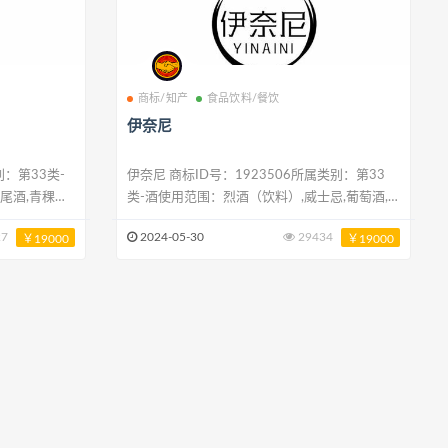
商标/知产
食品饮料/餐饮
伊奈尼
伊奈尼 商标ID号：1923506所属类别：第33
尾酒,青稞酒,
类-酒使用范围：烈酒（饮料）,威士忌,葡萄酒,
开胃酒,黄酒,
清酒（日本米酒）,白酒,青稞酒,开胃酒,黄酒,鸡
27
2024-05-30
29434
￥19000
￥19000
尾酒,烧酒