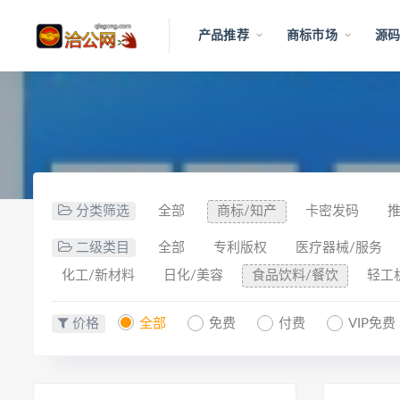
产品推荐
商标市场
源码
分类筛选
全部
商标/知产
卡密发码
二级类目
全部
专利版权
医疗器械/服务
化工/新材料
日化/美容
食品饮料/餐饮
轻工
价格
全部
免费
付费
VIP免费