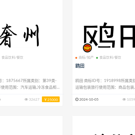
食品饮料/餐饮
商标/知产
食品饮料/餐饮
鸥田
鸥田 商标ID号：1918998所属类别：第39类-
行使用范围：汽车运输,冷冻食品柜
运输包装旅行使用范围：商品包装,
人机的操控,运输,司机服务,运载工具
上运输,汽车运输,汽车出租,货物贮存
5
32627
2024-10-05
105
￥25000
,运载工具故障牵引服务,运载工具
快递服务,旅行陪伴,旅行预订
,旅行预订,快递服务（信件或商
出租,配电