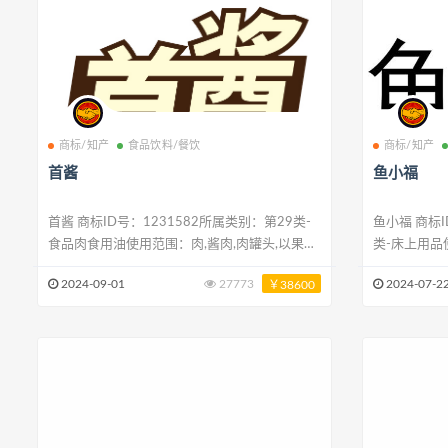
商标/知产
食品饮料/餐饮
商标/知产
首酱
鱼小福
首酱 商标ID号：1231582所属类别：第29类-
鱼小福 商标ID号：1813181所属类别：第24
食品肉食用油使用范围：肉,酱肉,肉罐头,以果蔬
类-床上用品
为主的零食小吃,以果蔬为主的零食小吃,干蔬菜,
布,毡,床罩,
2024-09-01
27773
2024-07-2
￥38600
蔬菜制抹酱,酱菜,腐乳,蛋,牛奶酱
纺布,纺织品