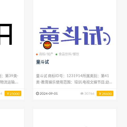
商标/知产
食品饮料/餐饮
童斗试
童斗试 商标ID号：1231914所属类别：第41
物流运输,海
类-教育娱乐使用范围：培训,电视文娱节目,幼儿
,鲜花递送,
园,安排和组织培训班,游戏厅服务,提供不可下载
94
2024-09-01
30766
￥25000
￥28600
的在线电子出版物,娱乐服务,学校教育服务,提供
不可下载的在线视频,通过计算机网络在线提供
的游戏服务群组：
4101,4101,4101,4101,4102,4104,4104,4105,4105,