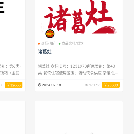
商标/知产
食品饮料/餐饮
诸葛灶
诸葛灶 商标ID号：1231973所属类别：第43
,钱箱（金属
类-餐饮住宿使用范围：流动饮食供应,茶馆,住所
电动）,铃,金
代理（旅馆、供膳寄宿处）,养老院,咖啡馆,饭店,
07
2024-07-18
13159
￥12000
￥25080
快餐馆,酒吧服务