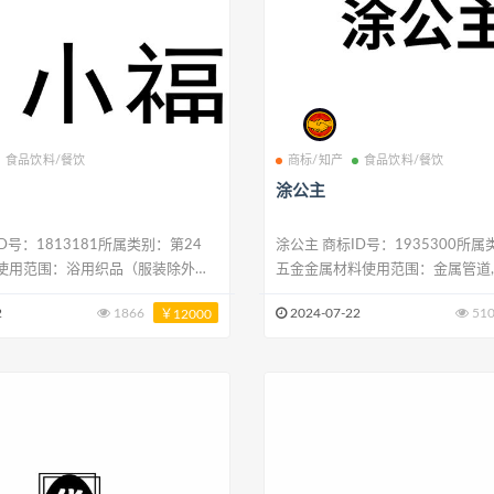
食品饮料/餐饮
商标/知产
食品饮料/餐饮
涂公主
涂公主 商标ID号：1935300所属类别：第6类-
使用范围：浴用织品（服装除外）,
五金金属材料使用范围：金属管道
床单（纺织品）,床单和枕套,门帘,无
或非金属）,铁丝,金属制门弹簧（非
2
1866
2024-07-22
51
￥12000
挂毯,纺织品制旗
属焊条,铝,金属建筑物,钉子,弹簧锁