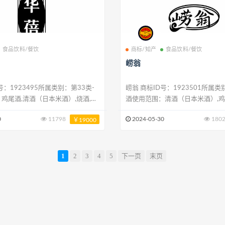
食品饮料/餐饮
商标/知产
食品饮料/餐饮
崂翁
崂翁 商标ID号：1923501所属类别：第33类-
鸡尾酒,清酒（日本米酒）,烧酒,开
酒使用范围：清酒（日本米酒）,鸡
稞酒,黄酒,烈酒（饮料）,威士忌,蜂
烈酒（饮料）,蜂蜜酒,白酒,威士忌,
0
11798
2024-05-30
180
￥19000
烧酒
1
2
3
4
5
下一页
末页