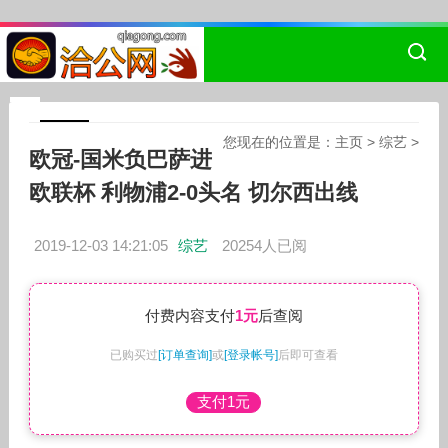
您现在的位置是：
主页
>
综艺
>
欧冠-国米负巴萨进
欧联杯 利物浦2-0头名 切尔西出线
2019-12-03 14:21:05
综艺
20254人已阅
付费内容支付
1元
后查阅
已购买过
[订单查询]
或
[登录帐号]
后即可查看
支付1元