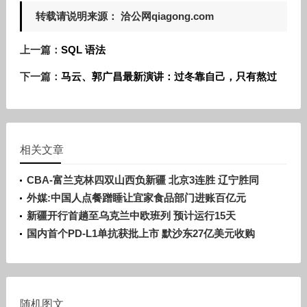
转载请说明来源： 洽公网qiagong.com
上一篇：
SQL 语法
下一篇：
马云、郭广昌最新演讲：过冬靠自己，只有熬过
相关文章
CBA-富兰克林四双山西负新疆 北京3连胜 辽宁胜同
曦
外媒:中国人点餐蹭睡让宜家食品部门进账百亿元
新疆开行首趟至乌克兰中欧班列 预计运行15天
国内首个PD-L1单抗获批上市 默沙东27亿美元收购
随机图文