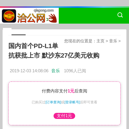
您现在的位置是：
主页
>
音乐
>
国内首个PD-L1单
抗获批上市 默沙东27亿美元收购
2019-12-03 14:08:06
音乐
1096人已阅
付费内容支付
1元
后查阅
已购买过
[订单查询]
或
[登录帐号]
后即可查看
支付1元