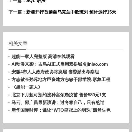
上一篇：
SQL 语法
下一篇：
新疆开行首趟至乌克兰中欧班列 预计运行15天
相关文章
超能一家人完整版 高清在线观看
AI动漫来袭：吉鸟AI正式启用双拼域名jiniao.com
安徽4市人大政府政协将换届 省委派出考察组
方志敏长孙斥地方巨资建方志敏干部学院:形象工程
《超能一家人》
北京下月起可预约接种宫颈癌疫苗 售价580元1支
马云、郭广昌最新演讲：过冬靠自己，只有熬过
新华国际时评：谁让“WTO皇冠上的明珠”黯然失色