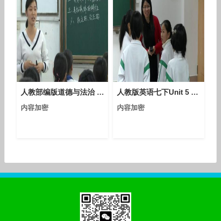
人教部编版道德与法治 七下 3.8.1《憧憬美好集体》课堂视频实录-唐芳菊
人教版英语七下Unit 5 Section A（Grammar focus-3c）教学视频实录（李娟芳）
内容加密
内容加密