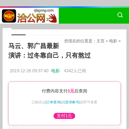
您现在的位置是：
主页
>
电影
>
马云、郭广昌最新
演讲：过冬靠自己，只有熬过
2019-12-26 09:37:40
电影
4342人已阅
付费内容支付
1元
后查阅
已购买过
[订单查询]
或
[登录帐号]
后即可查看
支付1元