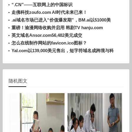
“.CN”——互联网上的中国标识
走佛科技zoufo.com AI时代未来已来！
.ai域名市场已进入“价值爆发期”，BM.ai以51000美
元成交
重磅！渝漫网络收购并启用 韩剧TV hanju.com
英文域名Ansor.com56,482美元成交
怎么在线制作网站的favicon.ico图标？
Yal.com以139,000美元售出，短字符域名成跨境与科
技领域香饽饽
随机图文