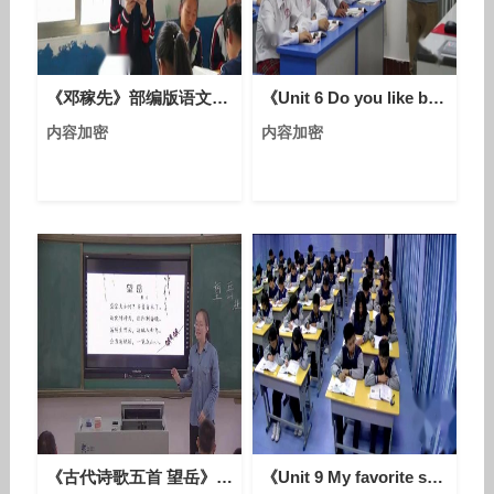
《邓稼先》部编版语文七年级下册课堂教学视频实录-执教老师-彭竟铭
《Unit 6 Do you like bananas - Section B 1a—1e》人教版英语七上-四川-郑川
内容加密
内容加密
《古代诗歌五首 望岳》部编版语文七年级下册课堂教学视频实录-执教老师-邱敏
《Unit 9 My favorite subject is science - Section B 1a—1d》人教版英语七上-江西-刘霞