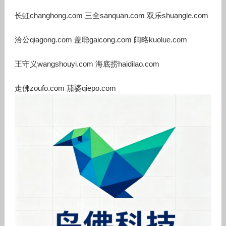
长虹changhong.com 三全sanquan.com 双乐shuangle.com
洽公qiagong.com 盖聪gaicong.com 阔略kuolue.com
王守义wangshouyi.com 海底捞haidilao.com
走佛zoufo.com 茄婆qiepo.com