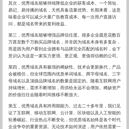
其次，优秀域名能够持续降低企业的获客成本。一个简短、
易记、易传播的域名，天然具备流量优势。长期来看，这意
味着企业可以减少大量广告教育成本。每一次用户直接访
问，都是域名带来的复利收益。
第三，优秀域名能够增强品牌信任度。很多企业愿意花数百
万甚至数千万购买品牌域名，并非因为域名本身有多复杂，
而是因为用户看到企业拥有与品牌完全匹配的域名时，会下
意识认为这是一家实力更强、更正规、更值得信赖的公司。
第四，优秀域名具有极强的稀缺性。技术会更新换代，产品
会被模仿，但全球范围内优质单词域名、两字母域名、三字
母域名以及顶级品牌域名的数量是固定的。随着互联网用户
持续增长，需求不断增加，而供给永远不会增加。稀缺资产
的价值往往会随着时间推移不断放大。
第五，优秀域名具有跨周期能力。过去二十多年里，我们见
证了互联网、移动互联网、云计算、区块链以及人工智能的
轮番崛起。行业热点不断变化，但优质域名始终是各个时代
企业争夺的重要资源。无论技术如何演进，用户依然需要一