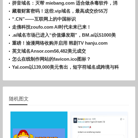
及前景
拼音域名：灭帮 miebang.com 适合做杀毒软件，消
防器材等
藏着财富密码！这些.vip域名，最高成交价55万
“.CN”——互联网上的中国标识
走佛科技zoufo.com AI时代未来已来！
.ai域名市场已进入“价值爆发期”，BM.ai以51000美
元成交
重磅！渝漫网络收购并启用 韩剧TV hanju.com
英文域名Ansor.com56,482美元成交
怎么在线制作网站的favicon.ico图标？
Yal.com以139,000美元售出，短字符域名成跨境与科
技领域香饽饽
随机图文