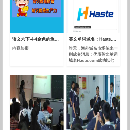
语文六下-4-4金色的鱼钩-优质课教学视频
英文单词域名：Haste.com以七位数美元的价格成交！
内容加密
昨天，海外域名市场传来一
则成交消息：优质英文单词
域名Haste.com成功以七
位数美元的价格完成交易，
卖家在社交平台分享了这一
喜讯，并感谢AtomHQ的助
力，同时表示非常期待买家
未来的项目落地。 Haste直
译为“急速”“加快”，是一个
极具商业想象空间的英文单
词。它天然适合互联网工
具、效率类应用、游戏加速
服务、物流科技等赛道。相
比组合或创意域名，纯单