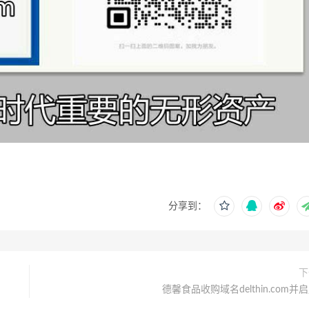
分享到：
下
德馨食品收购域名delthin.com并