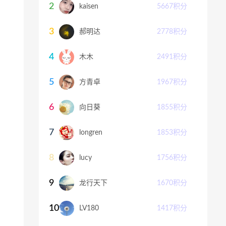
2
kaisen
5667
积分
3
郝明达
2778
积分
4
木木
2491
积分
5
方青卓
1967
积分
6
向日葵
1855
积分
7
longren
1853
积分
8
lucy
1756
积分
9
龙行天下
1670
积分
10
LV180
1417
积分