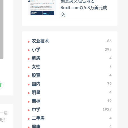
创意英文组合域名：
Roxit.com以5.8万美元成
交！
农业技术
86
小学
295
新房
4
女性
5
股票
4
国内
79
明星
4
商标
19
中学
1927
一篇
二手房
4
启用！
健康
4