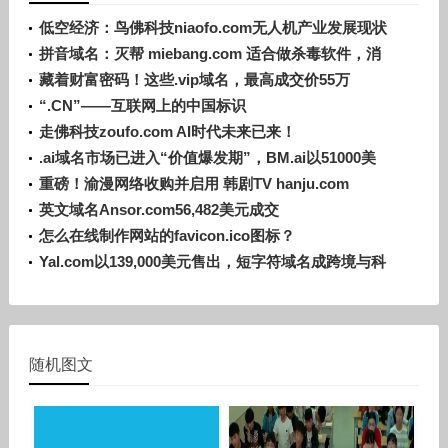
低空经济：鸟佛科技niaofo.com无人机产业发展现状
及前景
拼音域名：灭帮 miebang.com 适合做杀毒软件，消
防器材等
藏着财富密码！这些.vip域名，最高成交价55万
“.CN”——互联网上的中国标识
走佛科技zoufo.com AI时代未来已来！
.ai域名市场已进入“价值爆发期”，BM.ai以51000美
元成交
重磅！渝漫网络收购并启用 韩剧TV hanju.com
英文域名Ansor.com56,482美元成交
怎么在线制作网站的favicon.ico图标？
Yal.com以139,000美元售出，短字符域名成跨境与科
技领域香饽饽
随机图文