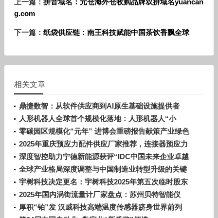
上一篇：
拼音域名：元仓海外仓收购品牌双拼域名yuancan
g.com
下一篇：
纸袋供应链：南王科技赋能中国茶饮香飘全球
相关文章
鼎捷数智：从软件供应商到AI原生基础设施提供者
人形机器人全球首个规模化落地：人形机器人“小
墨”进驻宁德时代电池生产线！
零碳园区规模化“元年” 进博会重磅报告献策产业绿色
转型
2025年重庆预应力配件供应厂家推荐，连接器预应力
配件哪家好
深度智控助力宁德新能源获评“IDC中国未来企业卓越
奖”，以PhyAI驱动工业能效智控新范式
全球产业格局深度调整与中国制造业转型升级的关键
交汇点
宇树科技决定更名：宇树科技2025年第五次临时股东
会审议通过了《关于公司更名的议案》
2025年国内涡街流量计厂家盘点：苏州贝特智能仪
表，智能涡街流量计领军者
厚积“铂”发 汉威科技高端温度传感器跻身世界前列