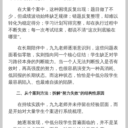
在大量个案中，这种困境反复出现：题目做了不
少，但成绩波动始终缺乏规律；错题反复整理，却难以
转化为稳定得分；学习计划写得完整，却在执行过程中
不断失效；每一次考试结束，都说不清“这次到底输在
哪里”。
在长期陪伴中，九九老师逐渐意识到，这些问题表
面看似零散，实则指向同一个核心症结：学生缺乏对学
习路径本身的判断能力。当一个人无法判断投入是否有
效时，再高强度的努力，也很容易演变为一种高消耗、
低回报的长期状态。而这种状态，恰恰是中低分段学生
最容易陷入、也最难自拔的陷阱。
二、从个案到方法：拆解“努力失效”的结构性原因
在持续实践中，九九老师并未停留在经验层面，而
是开始对大量学生个案进行系统梳理。
她逐渐发现，中低分段学生普遍面临的，并不是某