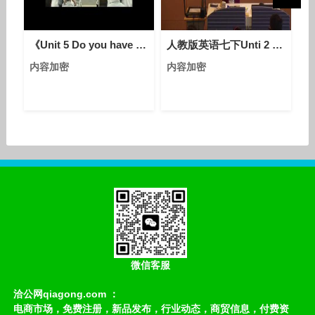
《Unit 5 Do you have a soccer ball - Section A Grammar focus 3a—3c》人教版英语七上-江西-方海霞
人教版英语七下Unti 2 Section A（1a-2d）课堂视频实录（南京市）
内容加密
内容加密
微信客服
洽公网qiagong.com ：
电商市场，免费注册，新品发布，行业动态，商贸信息，付费资