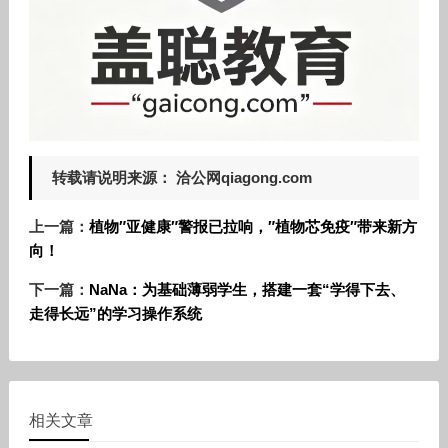
转载请说明来源： 洽公网qiagong.com
上一篇：
植物″亚健康″警报已拉响，″植物芯免疫″带来新方
向！
下一篇：
NaNa：为基础薄弱学生，搭建一套“学得下去、
走得长远”的学习操作系统
相关文章