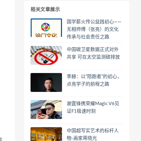
相关文章展示
国学薪火传公益践初心——
无相师傅（张亮）的文化
传承与社会责任之路
中国碳卫星数据正式对外
共享 可在太空监测碳排放
李赫：以“陪跑者”的初心，
点亮学子的前程之路
谢霆锋携荣耀Magic V6见
证F1极速时刻
中国超写实艺术的标杆人
物-画家蒋晓光
这