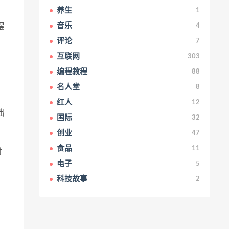
养生
1
音乐
摆
4
评论
7
互联网
303
编程教程
88
名人堂
8
红人
12
础
国际
32
创业
47
食品
11
时
电子
5
科技故事
2