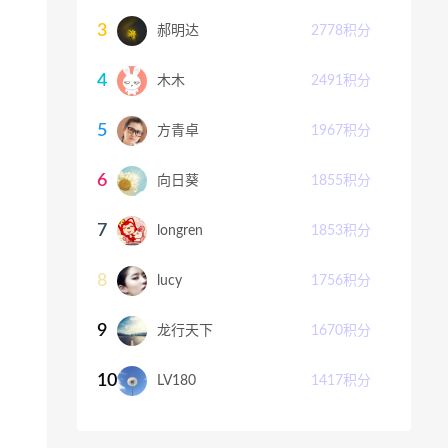
3
郝明达
2778
积分
4
木木
2491
积分
5
方青卓
1967
积分
6
向日葵
1855
积分
7
longren
1853
积分
8
lucy
1756
积分
9
龙行天下
1670
积分
10
LV180
1417
积分