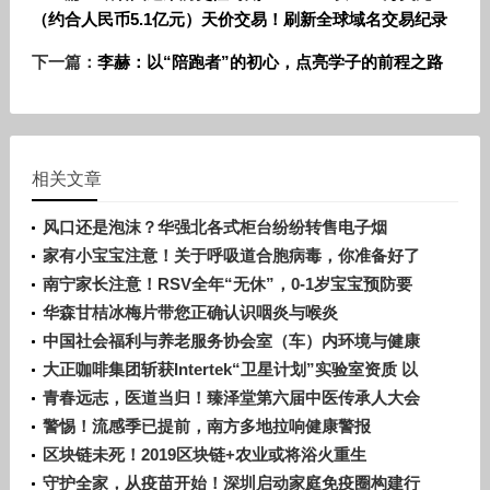
（约合人民币5.1亿元）天价交易！刷新全球域名交易纪录
下一篇：
李赫：以“陪跑者”的初心，点亮学子的前程之路
相关文章
风口还是泡沫？华强北各式柜台纷纷转售电子烟
家有小宝宝注意！关于呼吸道合胞病毒，你准备好了
吗？
南宁家长注意！RSV全年“无休”，0-1岁宝宝预防要
趁早
华森甘桔冰梅片带您正确认识咽炎与喉炎
中国社会福利与养老服务协会室（车）内环境与健康
科技分会正式成立！
大正咖啡集团斩获Intertek“卫星计划”实验室资质 以
严苛品控赋能全球化发展
青春远志，医道当归！臻泽堂第六届中医传承人大会
暨答谢晚宴圆满落幕
警惕！流感季已提前，南方多地拉响健康警报
区块链未死！2019区块链+农业或将浴火重生
守护全家，从疫苗开始！深圳启动家庭免疫圈构建行