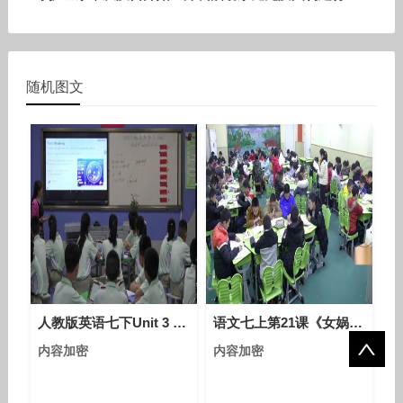
动
随机图文
人教版英语七下Unit 3 Section B（2a-2c）课堂视频实录（龙立红）
语文七上第21课《女娲造人》课堂教学视频实录-冯蓓
内容加密
内容加密