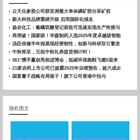
云天化参股公司获亚洲最大单体磷矿部分采矿权
新火科技品牌重磅升级 启用国际化域名
Bitfire.com！
扬农化工：氟螨双醚登记获批可迅速实现生产衔接与
市场投放
再突破！国家级！华森制药入选2025年度卓越级智能
工厂项目名单
汤臣倍健半年报展现经营韧性，创新与科研双引擎发
力
中秋将至，元祖中秋礼券提货倒计时！
361°携手赢创亮相进博会，低碳环保跑鞋飞燃5迎来
全球首发预热
21家农药上市公司已披露2025年业绩预告，超六成企
业预喜！
国富量子战略布局落子！旗下公司香港中拍与
DN.com强强联手引领域名拍卖新赛道
随机图文