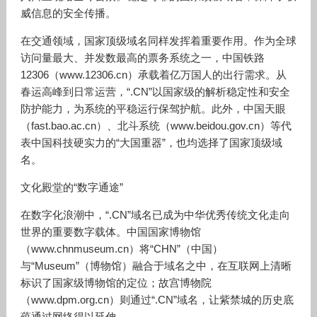
威信息的安全传播。
在交通领域，国家顶级域名同样发挥着重要作用。作为全球
访问量最大、并发数最高的票务系统之一，中国铁路
12306
（
www.12306.cn
）承载着亿万国人的出行需求。从
春运高峰到日常运营，“
.CN
”以国家级的解析稳定性和安全
防护能力，为系统的平稳运行保驾护航。此外，中国天眼
（
fast.bao.ac.cn
）、北斗系统（
www.beidou.gov.cn
）等代
表中国科技硬实力的“大国重器”，也均选择了国家顶级域
名。
文化殿堂的
“数字通途”
在数字化浪潮中，
“
.CN
”域名已成为中华优秀传统文化走向
世界的重要数字载体。中国国家博物馆
（
www.chnmuseum.cn
）将“
CHN
”（中国）
与“
Museum
”（博物馆）融合于域名之中，在互联网上清晰
标识了国家级博物馆的定位；故宫博物院
（
www.dpm.org.cn
）则通过“
.CN
”域名，让紫禁城的历史底
蕴通过网络得以延伸。