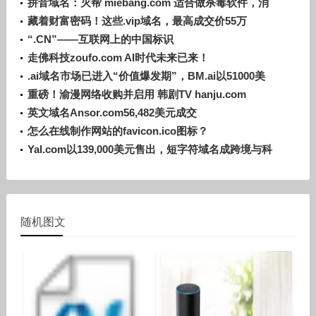
及前景
拼音域名：灭帮 miebang.com 适合做杀毒软件，消
防器材等
藏着财富密码！这些.vip域名，最高成交价55万
“.CN”——互联网上的中国标识
走佛科技zoufo.com AI时代未来已来！
.ai域名市场已进入“价值爆发期”，BM.ai以51000美
元成交
重磅！渝漫网络收购并启用 韩剧TV hanju.com
英文域名Ansor.com56,482美元成交
怎么在线制作网站的favicon.ico图标？
Yal.com以139,000美元售出，短字符域名成跨境与科
技领域香饽饽
随机图文