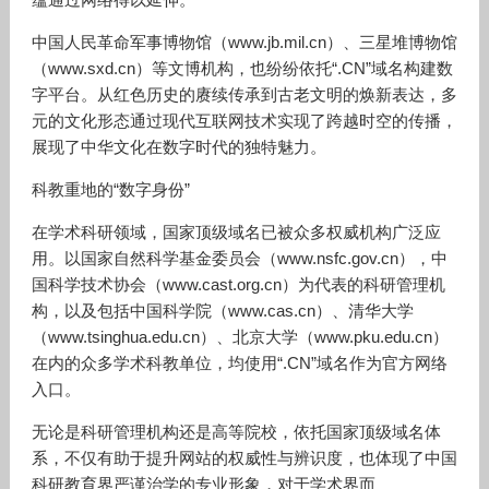
中国人民革命军事博物馆（
www.jb.mil.cn
）、三星堆博物馆
（
www.sxd.cn
）等文博机构，也纷纷依托“
.CN
”域名构建数
字平台。从红色历史的赓续传承到古老文明的焕新表达，多
元的文化形态通过现代互联网技术实现了跨越时空的传播，
展现了中华文化在数字时代的独特魅力。
科教重地的
“数字身份”
在学术科研领域，国家顶级域名已被众多权威机构广泛应
用。以国家自然科学基金委员会（
www.nsfc.gov.cn
），中
国科学技术协会（
www.cast.org.cn
）为代表的科研管理机
构，以及包括中国科学院（
www.cas.cn
）、清华大学
（
www.tsinghua.edu.cn
）、北京大学（
www.pku.edu.cn
）
在内的众多学术科教单位，均使用“
.CN
”域名作为官方网络
入口。
无论是科研管理机构还是高等院校，依托国家顶级域名体
系，不仅有助于提升网站的权威性与辨识度，也体现了中国
科研教育界严谨治学的专业形象，对于学术界而