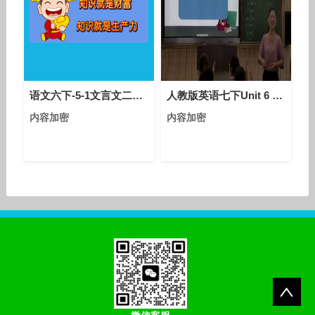
名始终是企业数字化布局的
核心选择，而三字母.com
域名因资源近乎枯竭(全球
仅17576个)，兼具高流动
性、易记忆性与品牌塑造
语文六下-5-1文言文二则 学弈-优质课教学视频
人教版英语七下Unit 6 Section A（Grammar Focus-3c）课堂视频实录（龙娇）
内容加密
内容加密