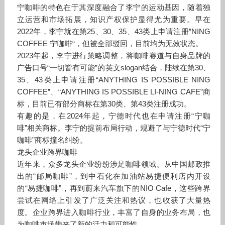
宁咖啡的特色在于其深度融合了李宁的运动基因，随着独
立运营和市场拓展，知识产权保护显得尤为重要。早在
2022年，李宁就在第25、30、35、43类上申请注册”NING
COFFEE 宁咖啡“，但被全部驳回，目前均为无效状态。
2023年起，李宁进行策略调整，将咖啡赛道与自身品牌的
广告口号“一切皆有可能”的英文slogan结合，陆续在第30、
35、43类上申请注册“ANYTHING IS POSSIBLE NING
COFFEE”、“ANYTHING IS POSSIBLE LI-NING CAFE”商
标，目前已有部分商标在第30类、第43类注册成功。
有趣的是，在2024年起，宁德时代也在申请注册“宁咖
啡”相关商标。李宁的提前布局行动，规避了与宁德时代“宁
咖啡”商标撞名纠纷。
龙头企业跨界咖啡
近年来，众多龙头企业纷纷涉足咖啡领域。从中国邮政推
出的“邮局咖啡”，到中石化在加油站易捷便利店内开设
的“易捷咖啡”，再到蔚来汽车旗下的NIO Cafe，这些跨界
尝试在网络上引发了广泛关注和热议，也收获了大量热
度。企业跨界进入咖啡行业，丰富了自身的业务布局，也
为咖啡市场带来了新的活力和可能性。