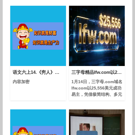
语文六上14.《穷人》课堂教学视频实录-孟玲玲
三字母精品lfw.com以25,556美元成交，多行业适配性引爆投资价值
内容加密
1月14日，三字母.com域名
lfw.com以25,556美元成功
易主，凭借极简结构、多元
寓意及全场景适配性，成为
近期中小额精品域名交易中
的焦点案例，再次印证了优
质三字母.com域名的“硬通
货”属性。 作为全球认知度
最高的顶级后缀，.com域