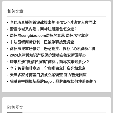
相关文章
李佳琦直播间首波战报出炉 开卖1小时访客人数同比
增长超30％
蜜雪冰城又内卷，商标注册颜色怎么选?
层标网cengbiao.com层标的意思 层标名字寓意
非法囤积商标获利：已被停职接受调查
商标法迎重磅修订！恶意抢注、囤积 “心机商标” 将
被重拳打击
2024京津冀知识产权保护活动在雄安新区举办
腾讯注册“微信轻游戏”商标，商标实审知多少？
李宁跨界咖啡赛道，宁咖啡独立门店亮相北京
天津多家肯德基门店被立案调查 官方暂无回应
雀巢在中国换新品牌logo，品牌商标如何注册保护？
随机图文