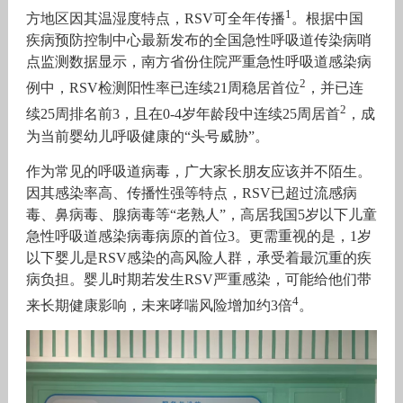
1
方地区因其温湿度特点，RSV可全年传播
。根据中国
疾病预防控制中心最新发布的全国急性呼吸道传染病哨
点监测数据显示，南方省份住院严重急性呼吸道感染病
2
例中，RSV检测阳性率已连续21周稳居首位
，并已连
2
续25周排名前3，且在0-4岁年龄段中连续25周居首
，成
为当前婴幼儿呼吸健康的“头号威胁”。
作为常见的呼吸道病毒，广大家长朋友应该并不陌生。
因其感染率高、传播性强等特点，RSV已超过流感病
毒、鼻病毒、腺病毒等“老熟人”，高居我国5岁以下儿童
急性呼吸道感染病毒病原的首位3。更需重视的是，1岁
以下婴儿是RSV感染的高风险人群，承受着最沉重的疾
病负担。婴儿时期若发生RSV严重感染，可能给他们带
4
来长期健康影响，未来哮喘风险增加约3倍
。