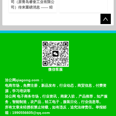
司（原青岛睿奎工业有限公
司）传来重磅消息 —— 经
过多轮洽谈与协商，公司通
过有名网成功收购核心域名
rexi.com并启用，正式替
换原域名rexiglass.com。
值得一提的是，早在 2023
年，青岛睿玺工业便已与有
名网达成过域名交易合作，
成功收购rexi.com.cn，此
次rexi.com的纳入，标志
着双方信任合作的深化，也
形成了品牌域名体系的完整
微信客服
布局。 此次域名
洽公网qiagong.com ：
电商市场，免费注册，新品发布，行业动态，商贸信息，付费资
源，学习培训等
洽公网 电子商务市场，行业资讯，商家入驻，产品推荐，知产服
务，智能制造，农产品，轻工电子，服装日化，行业信息等。
所有文章未经授权禁止转载，如有违反，追究法律责任。举报邮
箱：1990556605@qq.com