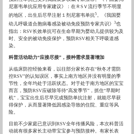
尼塞韦单抗应用专家建议》：在ＲSＶ流行季节不明显
5
的地区，出生后尽早注射１剂尼塞韦单抗
。《我国婴
3
幼儿呼吸道合胞病毒感染被动免疫预防专家共识》
也
指出：RSV长效单抗可在生命早期为婴幼儿提供较为及
时、安全的被动免疫保护，预防RSV相关下呼吸道感
染。
科普活动助力“应接尽接”，接种需求显著增加
从临床防控经验来看，以往部分家长存在“秋冬才需防
控RSV”的认知误区，事实上南方地区并没有明显的季
节性，全年均处于活跃状态。对于处于南方地区的宝宝
而言，预防RSV应破除等待“高发季节”，抓住“早期时
机”，宝宝出生后尽早完成预防单抗注射，就能尽早获
得保护，从而显著降低因感染导致的住院、重症等风
险。
目前不少家庭已意识到RSV全年传播风险，本次科普活
动就有很多家长主动带宝宝参与预防接种。有家长表