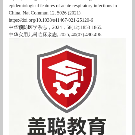
epidemiological features of acute respiratory infections in
China. Nat Commun 12, 5026 (2021).
https://doi.org/10.1038/s41467-021-25120-6
中华预防医学杂志，2024，58(12):1853-1865.
中华实用儿科临床杂志, 2025, 40(07):490-496.