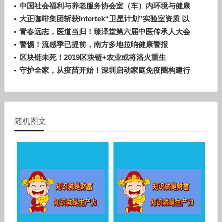
中国社会福利与养老服务协会室（车）内环境与健康
科技分会正式成立！
大正咖啡集团斩获Intertek“卫星计划”实验室资质 以
严苛品控赋能全球化发展
青春远志，医道当归！臻泽堂第六届中医传承人大会
暨答谢晚宴圆满落幕
警惕！流感季已提前，南方多地拉响健康警报
区块链未死！2019区块链+农业或将浴火重生
守护全家，从疫苗开始！深圳启动家庭免疫圈构建行
动
随机图文