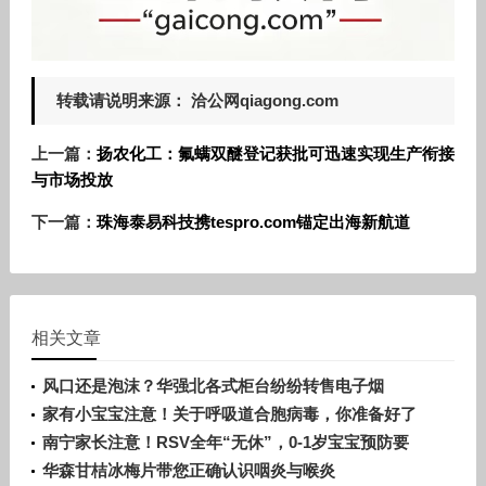
转载请说明来源： 洽公网qiagong.com
上一篇：
扬农化工：氟螨双醚登记获批可迅速实现生产衔接
与市场投放
下一篇：
珠海泰易科技携tespro.com锚定出海新航道
相关文章
风口还是泡沫？华强北各式柜台纷纷转售电子烟
家有小宝宝注意！关于呼吸道合胞病毒，你准备好了
吗？
南宁家长注意！RSV全年“无休”，0-1岁宝宝预防要
趁早
华森甘桔冰梅片带您正确认识咽炎与喉炎