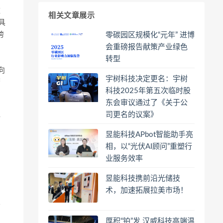
数
相关文章展示
具
跨
零碳园区规模化“元年” 进博
会重磅报告献策产业绿色
转型
向
宇树科技决定更名：宇树
警
科技2025年第五次临时股
东会审议通过了《关于公
司更名的议案》
转
昱能科技APbot智能助手亮
相，以“光伏AI顾问”重塑行
业服务效率
昱能科技携前沿光储技
宇
术，加速拓展拉美市场！
业
厚积“铂”发 汉威科技高端温