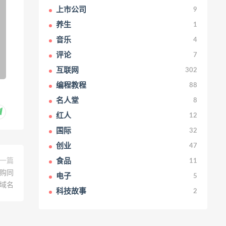
上市公司
9
养生
1
音乐
4
评论
7
互联网
302
编程教程
88
名人堂
8
红人
12
国际
32
创业
47
食品
一篇
11
收购同
电子
5
心域名
科技故事
2