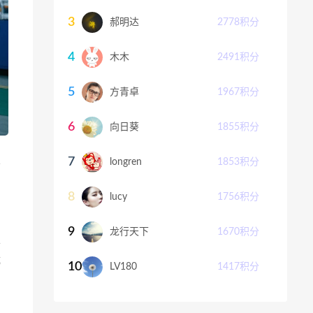
3
郝明达
2778
积分
4
木木
2491
积分
5
方青卓
1967
积分
6
向日葵
1855
积分
业
7
longren
1853
积分
8
lucy
1756
积分
9
龙行天下
1670
积分
于
成
10
LV180
1417
积分