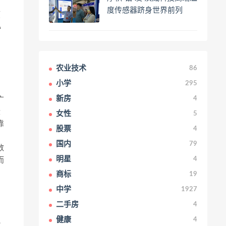
度传感器跻身世界前列
顺
心
和
农业技术
86
小学
295
新房
4
广
些
女性
5
靠
股票
4
国内
79
数
明星
4
而
商标
19
中学
1927
二手房
4
健康
4
化