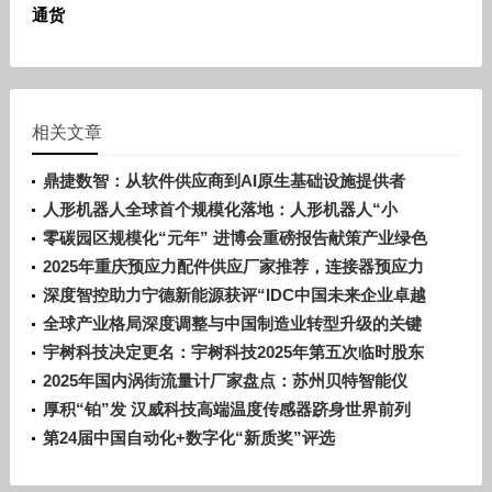
通货
相关文章
鼎捷数智：从软件供应商到AI原生基础设施提供者
人形机器人全球首个规模化落地：人形机器人“小
墨”进驻宁德时代电池生产线！
零碳园区规模化“元年” 进博会重磅报告献策产业绿色
转型
2025年重庆预应力配件供应厂家推荐，连接器预应力
配件哪家好
深度智控助力宁德新能源获评“IDC中国未来企业卓越
奖”，以PhyAI驱动工业能效智控新范式
全球产业格局深度调整与中国制造业转型升级的关键
交汇点
宇树科技决定更名：宇树科技2025年第五次临时股东
会审议通过了《关于公司更名的议案》
2025年国内涡街流量计厂家盘点：苏州贝特智能仪
表，智能涡街流量计领军者
厚积“铂”发 汉威科技高端温度传感器跻身世界前列
第24届中国自动化+数字化“新质奖”评选