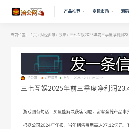
产品推荐
商标市场
源码
当前位置：
主页
财经资讯
股票
三七互娱2025年前三季度净利润23.
>
>
>
洽公网
财经资讯
股票
2025-12-11 19:32:14
三七互娱2025年前三季度净利润23.4
游戏圈有句话：买量能解决获客问题，留客全凭产品本
根据公司
2024
年年报，当年销售费用高达
97.12
亿元，