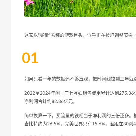
这家以
"
买量
"
著称的游戏巨头，似乎正在被迫调整节奏
01
如果只看一年的数据还不够直观，把时间线拉到三年就
2022
至
2024
年间，三七互娱销售费用累计达到
275.36
净利润合计约
82.86
亿元。
简单换算一下，买流量的钱相当于净利润的三倍还多。
吉比特约为
26.5%
，完美世界只有
15.6%
，差距在
30
到
4