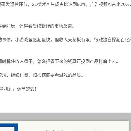
戏研发运营环节，
2D
美术
AI
生成占比达到
80%
，广告视频
AI
占比
70%
得更好玩，还得看后续新作的市场反馈。
的事情。小游戏虽然起量快，但收入天花板有限，很难独自撑起百亿
同时稳住收入盘子，怎么把省下来的钱真正投到产品打磨上去。
续玩、继续付费，归根结底要看游戏的品质。
，净利润，调节蜕变！