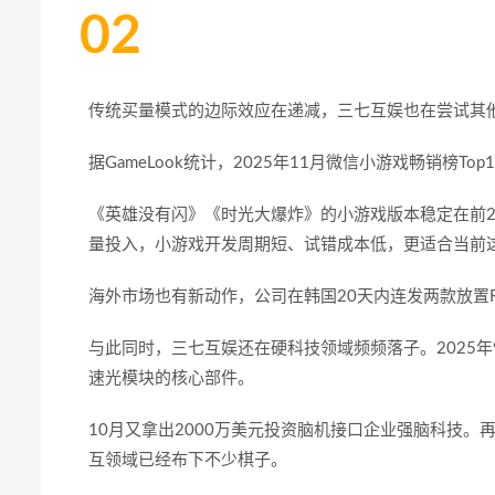
02
传统买量模式的边际效应在递减，三七互娱也在尝试其
据
GameLook
统计，
2025
年
11
月微信小游戏畅销榜
Top
《英雄没有闪》《时光大爆炸》的小游戏版本稳定在前
量投入，小游戏开发周期短、试错成本低，更适合当前
海外市场也有新动作，公司在韩国
20
天内连发两款放置
与此同时，三七互娱还在硬科技领域频频落子。
2025
年
速光模块的核心部件。
10
月又拿出
2000
万美元投资脑机接口企业强脑科技。
互领域已经布下不少棋子。