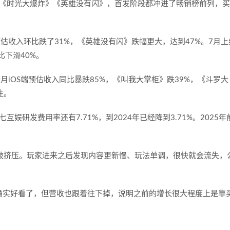
《时光大爆炸》《英雄没有闪》，首发阶段都冲进了畅销榜前列，买
预估收入环比跌了
31%
，《英雄没有闪》跌幅更大，达到
47%
。
7
月上
比下滑
40%
。
个月
iOS
端预估收入同比暴跌
85%
，《叫我大掌柜》跌
39%
，《斗罗大
住。
七互娱研发费用率还有
7.71%
，到
2024
年已经降到
3.71%
。
2025
年
被挤压。玩家进来之后发现内容更新慢、玩法单调，很快就会流失，
确实好看了，但营收也跟着往下掉，说明之前的增长很大程度上是靠