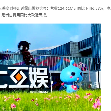
三季度财报却透露出微妙信号：营收
124.61
亿元同比下滑
6.59%
，净
，是销售费用同比大砍近两成。