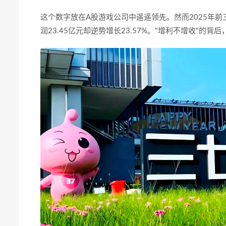
这个数字放在
A
股游戏公司中遥遥领先。然而
2025
年前
润
23.45
亿元却逆势增长
23.57%
。
"
增利不增收
"
的背后