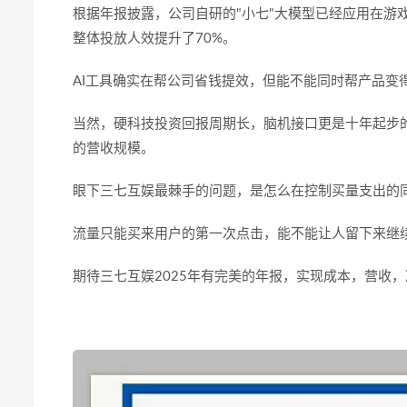
根据年报披露，公司自研的
"
小七
"
大模型已经应用在游
整体投放人效提升了
70%
。
AI
工具确实在帮公司省钱提效，但能不能同时帮产品变
当然，硬科技投资回报周期长，脑机接口更是十年起步
的营收规模。
眼下三七互娱最棘手的问题，是怎么在控制买量支出的
流量只能买来用户的第一次点击，能不能让人留下来继
期待
三七互娱
2025年有完美的年报，实现成本，营收