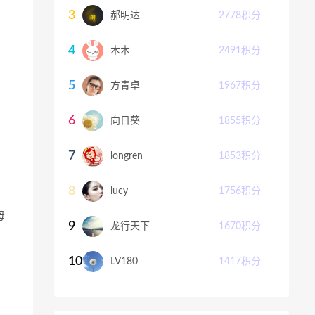
3
郝明达
2778
积分
4
木木
2491
积分
5
方青卓
1967
积分
6
向日葵
1855
积分
7
longren
1853
积分
8
lucy
1756
积分
母
9
龙行天下
1670
积分
10
LV180
1417
积分