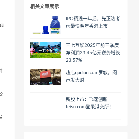
相关文章展示
IPO搁浅一年后，先正达考
线
虑最快明年香港上市
三七互娱2025年前三季度
净利润23.45亿元逆势增长
23.57%
前
趣店qudian.com罗敏，闷
声发大财
公
新股上市：飞速创新
feisu.com登录港交所！
买