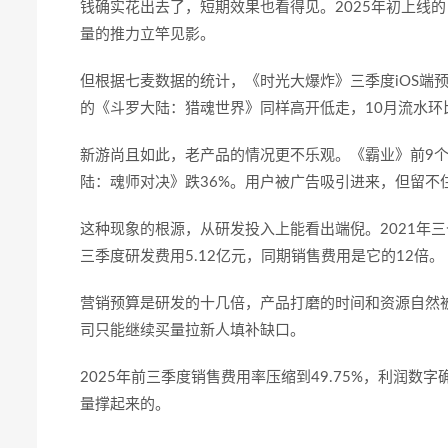
钱确实花出去了，短期效果也看得见。
2025
年初上线的
量的推力立竿见影。
但根据七麦数据的统计，《时光大爆炸》三季度
iOS
端
的《斗罗大陆：猎魂世界》同样高开低走，
10
月流水环
新游尚且如此，老产品的情况更不乐观。《霸业》前
9
陆：魂师对决》跌
36%
。用户被广告吸引进来，但留不
这种现象的根源，从研发投入上能看出端倪。
2021
年三
三季度研发费用
5.12
亿元，同期销售费用是它的
12
倍。
营销预算是研发的十几倍，产品打磨的时间和资源自然
司只能继续买量拉新人填补缺口。
2025
年前三季度销售费用率压缩到
49.75%
，利润数字
量撑起来的。