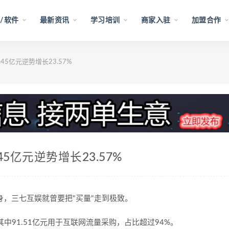
/软件
最新资讯
学习培训
商家入驻
加盟合作
45亿元逆势增长23.57%
5亿元逆势增长23.57%
身，三七互娱就曾要把
"
买量
"
走到极致。
其中
91.51
亿元用于互联网流量采购，占比超过
94%
。