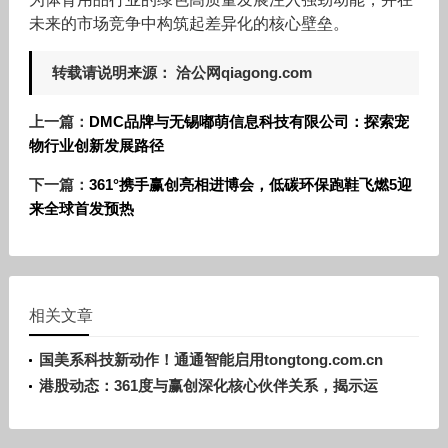
未来的市场竞争中构筑起差异化的核心壁垒。
转载请说明来源： 洽公网qiagong.com
上一篇：
DMC品牌与无锡嘟萌信息科技有限公司：探索宠
物行业创新发展路径
下一篇：
361°携手赢创亮相进博会，低碳环保跑鞋飞燃5迎
来全球首发预热
相关文章
国美系科技新动作！通通智能启用tongtong.com.cn
港股动态：361度与赢创深化核心伙伴关系，揭示运
动产业供应链脱碳新趋势