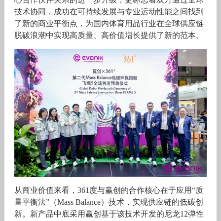
技术协同，成功在可持续发展与专业运动性能之间找到
了新的商业平衡点，为国内体育用品行业在全球供应链
脱碳浪潮中实现高质量、高价值增长提供了新的范本。
从商业价值来看，361度与赢创的合作核心在于应用“质
量平衡法”（Mass Balance）技术，实现供应链的低碳创
新。新产品中底采用赢创基于该技术开发的尼龙12弹性