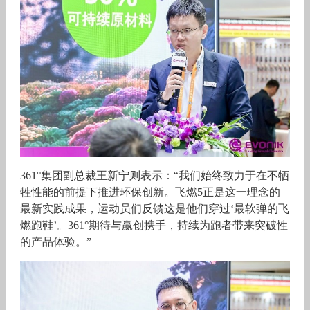
361°集团副总裁王新宁则表示：“我们始终致力于在不牺
牲性能的前提下推进环保创新。飞燃5正是这一理念的
最新实践成果，运动员们反馈这是他们穿过‘最软弹的飞
燃跑鞋’。361°期待与赢创携手，持续为跑者带来突破性
的产品体验。”