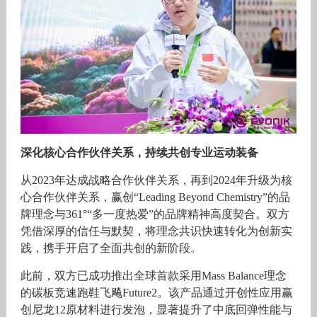
深化核心合作伙伴关系，持续共创专业运动装备
从2023年达成战略合作伙伴关系，再到2024年升级为核
心合作伙伴关系，赢创“Leading Beyond Chemistry”的品
牌理念与361°“多一度热爱”的品牌精神高度契合。双方
凭借深厚的信任与默契，将理念共识快速转化为创新实
践，携手开启了全面共创的新阶段。
此前，双方已成功推出全球首款采用Mass Balance理念
的碳板竞速跑鞋飞飚Future2。该产品通过开创性应用赢
创尼龙12原材料进行发泡，显著提升了中底回弹性能与