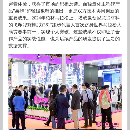
穿着体验，获得了市场的积极反馈。而轻量化里程碑产
品"栗蜂"超轻碳板鞋的推出，更是双方技术协同创新的
重要成果。2024年柏林马拉松上，搭载赢创尼龙12材料
的飞飚2跑鞋助力361°跑步代言人首次跻身世界马拉松大
满贯赛事前十，实现个人突破。这些成绩不仅印证了合
作产品的实战性能，也为后续产品的研发提供了宝贵的
数据支撑。