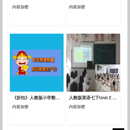
内容加密
内容加密
《折扣》人教版小学数学六年级上册-湖北-邬雪华
人教版英语七下Unti 2 Section A（1a-1c）课堂视频实录（马宗红）
内容加密
内容加密