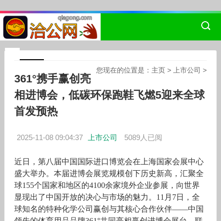
您现在的位置是：
主页
>
上市公司
>
361°携手赢创亮
相进博会，低碳环保跑鞋飞燃5迎来全球
首发预热
2025-11-08 09:04:37
上市公司
5089人已阅
近日，第八届中国国际进口博览会在上海国家会展中心
盛大举办。本届进博会展览规模创下历史新高，汇聚全
球155个国家和地区的4100余家境外企业参展，向世界
显现出了中国开放的决心与市场的魅力。11月7日，全
球知名的特种化学公司赢创与其核心合作伙伴——中国
领先的体育用品品牌361°共同亮相赢创进博会展台，联