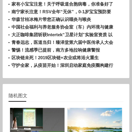
家有小宝宝注意！关于呼吸道合胞病毒，你准备好了
吗？
南宁家长注意！RSV全年“无休”，0-1岁宝宝预防要
趁早
华森甘桔冰梅片带您正确认识咽炎与喉炎
中国社会福利与养老服务协会室（车）内环境与健康
科技分会正式成立！
大正咖啡集团斩获Intertek“卫星计划”实验室资质 以
严苛品控赋能全球化发展
青春远志，医道当归！臻泽堂第六届中医传承人大会
暨答谢晚宴圆满落幕
警惕！流感季已提前，南方多地拉响健康警报
区块链未死！2019区块链+农业或将浴火重生
守护全家，从疫苗开始！深圳启动家庭免疫圈构建行
动
随机图文