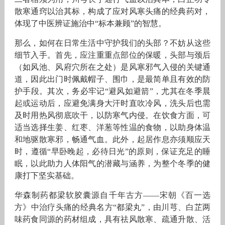
散寒通窍以治其标，构成了应对风寒头痛的经典药对，
体现了中医辨证施治中“标本兼顾”的智慧。
那么，如何在日常生活中守护我们的头部？不妨从这些
细节入手。首先，应注重重点部位的保暖，头部与颈后
（如风池、风府穴所在之处）是风寒邪气入侵的关键通
道，因此出门时佩戴帽子、围巾，是最简单且有效的防
护手段。其次，务必牢记“避风如避箭”，尤其在冬季晨
起或运动后，应避免满身大汗时直吹冷风，洗头后也需
及时用热风彻底吹干，以防寒气内侵。在饮食方面，可
适当选择生姜、红枣、洋葱等性温的食物，以助身体温
和地驱散寒邪，畅通气血。此外，起居作息亦须顺应天
时，遵循“早卧晚起，必待日光”的原则，保证充足的睡
眠，以此助力人体阳气的潜藏与涵养，为整个冬季的健
康打下坚实基础。
华森制药都梁软胶囊源自千年古方——宋朝《百一选
方》中治疗头痛的经典名方“都梁丸”，由川芎、白芷两
味药食同源的药材组成，具有祛风散寒、疏通升散、活