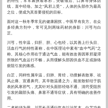
的特性，常常裹挟着寒邪，突破颈后、口鼻等身体防
线，直中经络。加之“风邪上受”，人体的头部作为最高
之位，便成为其首要侵犯的目标。
面对这一秋冬季常见的健康困扰，中医早有良方。在众
多经典方剂中，常可见到两味药材的身影：川芎与白
芷。
川芎，性辛温，归肝、胆、心包经，以其善上行头目、
活血行气的特性著称，在中医理论中素有“血中气药”之
称。其核心作用在于通达气血，能有效改善因寒邪凝滞
所致的气血运行不畅，从而缓解头部因供血不足或脉络
瘀阻引发的痛感。
白芷，同样性属辛温，归肺、胃经，功擅解表散寒、祛
风止痛、宣通鼻窍。其辛散温通之力，能发散郁结于肌
表的风寒邪气，尤其针对头面部经络不通、清窍受阻所
引发的颞部头痛、鼻塞不通等症状，具有明确的改善作
用。
二者相须为用，川芎长于通行气血以治其本，白芷功专