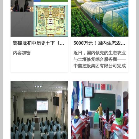
部编版初中历史七下《第20课 清朝君主专制的强化》四川董甜
5000万元！国内生态农业与土壤修复综合服务商中菌控股集团完成A轮融资
内容加密
近日，国内领先的生态农业
与土壤修复综合服务商——
中菌控股集团有限公司完成
A轮融资，融资金额5000万
元人民币。本轮融资资金将
主要用于集团原创发明的″
低温冷干法″大豆蛋白肥两
条10万吨生产线扩建、微
生物生态农法种植技术的全
国推广、盐碱地修复项目扩
展、新疆莎车工厂的建设及
全国研产销全产业链的深化
布局。 中菌集团成立于
2019年，实缴注册资本