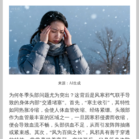
来源：AI生成
为何冬季头部问题尤为突出？这背后是风寒邪气联手导
致的身体内部“交通堵塞”。首先，“寒主收引”，其特性
如同热胀冷缩，会使人体血管收缩、经络紧绷。头颈部
作为血管最丰富的区域之一，一旦因寒邪侵袭而收缩，
便会导致血流不畅，头部供血不足，从而引发阵阵抽痛
或紧束感。其次，“风为百病之长”，风邪具有善于穿透