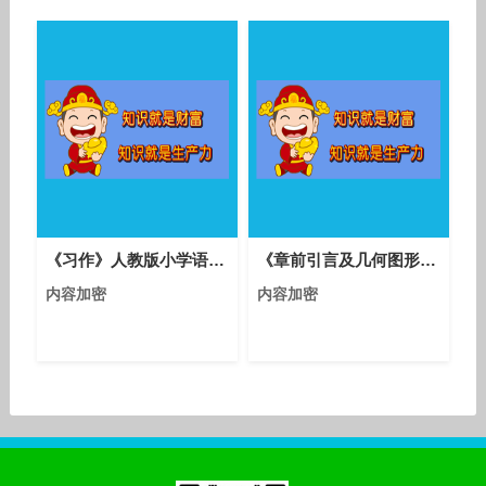
户记忆好，优质品牌。
Crypto有加密含义，加密
行业的通用顶级词根，覆盖
交易所，钱包，Defi，NFT
的货币行业； X可以普遍被
解读为exchange，极致，
未来感，也可以代表任何行
业。 所以cryptox.com是
一个不可多得的好域名。
《习作》人教版小学语文六下课堂实录-湖北襄阳市_樊城区-吴志华
《章前引言及几何图形》课堂教学实录-人教版初中数学七年级上册
内容加密
内容加密