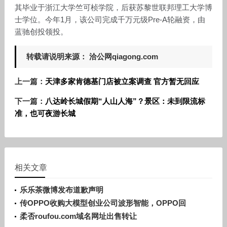
其毕业于浙江大学竺可桢学院，后获苏黎世联邦理工大学博
士学位。今年1月，该公司完成千万元级Pre-A轮融资，由
蓝驰创投领投。
转载请说明来源： 洽公网qiagong.com
上一篇：
天津多家肯德基门店被立案调查 官方暂无回应
下一篇：
八达岭长城假期“人山人海”？景区：未到限流标
准，也可夜游长城
相关文章
乐乐茶微博发布道歉声明
传OPPO收购大模型创业公司波形智能，OPPO回
应：目前暂无更多信息
柔否roufou.com域名网址出售转让