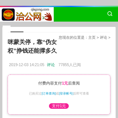
您现在的位置是：
主页
>
评论
>
咪蒙关停，靠“伪女
权”挣钱还能撑多久
2019-12-03 14:21:05
评论
77855人已阅
付费内容支付
1元
后查阅
已购买过
[订单查询]
或
[登录帐号]
后即可查看
支付1元