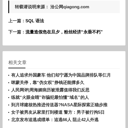
转载请说明来源： 洽公网qiagong.com
上一篇：
SQL 语法
下一篇：
流量造假危在旦夕，粉丝经济“永垂不朽”
相关文章
有人追求外国豪车 他们却宁愿为中国品牌排队等仨月
咪蒙关停，靠“伪女权”挣钱还能撑多久
人民网评|周海媚病历被泄露值得我们反思
练就“火眼金睛”诈骗犯最怕懂“域名”的人
到月球建核热推进传送器?NASA星际探索正稳步推
进
女子被男友从家里打到楼道 警方：男子被行拘5日
北京发布追逃成绩单：追逃66人 阻止42人外逃