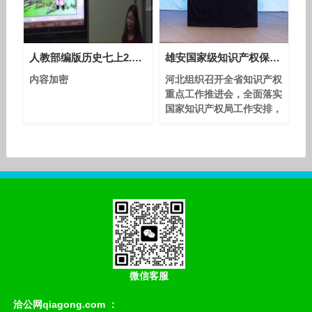
粉、钙DK、健力多氨糖及
益生菌等核心品类在药店渠
道的市场份额环比显著回
升。其中钙DK（120
人教部编版历史七上2.6《动荡的春秋时期》课堂视频实录-吴浩
雄安国家级知识产权保护中心申报建设
内容加密
河北组织召开全省知识产权
重点工作推进会，全面落实
国家知识产权局工作安排，
部署推进十项重点任务，确
保“十四五”规划圆满收官。
省市场监管局党组成员、副
局长，省知识产权局局长赵
彦军出席会议并讲话。 会
议指出，在省委、省政府的
坚强领导下，全省知识产权
系统持续深化改革，不断强
化知识产权创造、保护、运
用和服务，连续4年在国家
对省委省政府知识产权保护
微信客服
考核中获得优秀等次，但仍
存在非正常专利申请数
洽公网qiagong.com ：