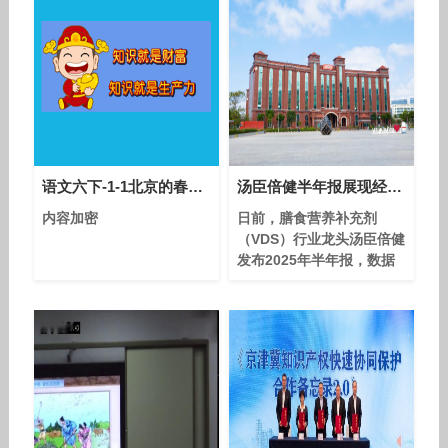
语文六下-1-1北京的春节-优质课教学视频
汤臣倍健半年报展现经营韧性，创新与科研双引擎发力
内容加密
日前，膳食营养补充剂
（VDS）行业龙头汤臣倍健
发布2025年半年报，数据
显示公司上半年实现营业收
入35.32亿元，实现归母净
利润7.37亿元。尽管二季度
营收同比仍现小幅下降，但
降幅较一季度明显收窄，净
利润同比增速更实现由负转
正。 中康CMH数据显示，
2025年5月汤臣倍健蛋白