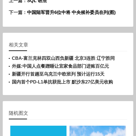
上一篇：
SQL 语法
下一篇：
中国陆军晋升6位中将 中央候补委员在列(图)
相关文章
CBA-富兰克林四双山西负新疆 北京3连胜 辽宁胜同
曦
外媒:中国人点餐蹭睡让宜家食品部门进账百亿元
新疆开行首趟至乌克兰中欧班列 预计运行15天
国内首个PD-L1单抗获批上市 默沙东27亿美元收购
随机图文