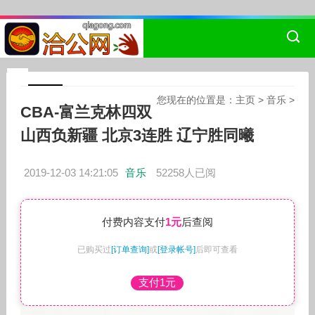
您现在的位置是：
主页
>
音乐
>
CBA-富兰克林四双
山西负新疆 北京3连胜 辽宁胜同曦
2019-12-03 14:21:05
音乐
52258人已阅
付费内容支付
1元
后查阅
已购买过
[订单查询]
或
[登录帐号]
后即可查看
支付1元