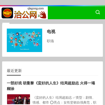
电视
职场
最近更新
一部好戏 胡曼黎《蛮好的人生》结局超励志 火得一塌
糊涂
《蛮好的人生》结局超励志 ✅️类型：剧情、
情感、都市 ⭕️亮点：女性坚韧自强典范，职