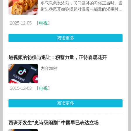
冬气息愈发浓烈，民间进补的习俗正当时。当
街头巷尾开始弥漫起对温暖与能量的渴望时，
A股上市烘焙品牌元祖深入洞察市场需求，以
其经典产品“女儿糕”为载
2025-12-05
【
电视
】
阅读更多
短视频的彷徨与退让：积蓄力量，正待春暖花开
内容加密
2019-12-03
【
电视
】
阅读更多
西班牙发生“史诗级闹剧” 中国早已表达立场