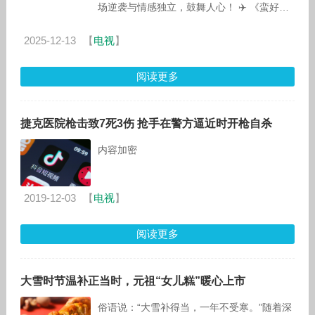
场逆袭与情感独立，鼓舞人心！ ✈️ 《蛮好的
人生》是一部展现女性坚韧与自强的都市职场
剧。三十九岁的保险从业
2025-12-13
【
电视
】
阅读更多
捷克医院枪击致7死3伤 抢手在警方逼近时开枪自杀
内容加密
2019-12-03
【
电视
】
阅读更多
大雪时节温补正当时，元祖“女儿糕”暖心上市
俗语说：“大雪补得当，一年不受寒。”随着深