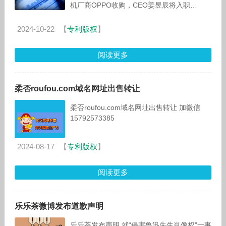
机厂商OPPO收购，CEO姜昱辰将入职
OPPO。OPPO方面对此回应称，感谢关注，
目前暂无更多信息。
2024-10-22
【
专利版权
】
阅读更多
柔否roufou.com域名网址出售转让
柔否roufou.com域名网址出售转让 加微信
15792573385
2024-08-17
【
专利版权
】
阅读更多
乐乐茶微博发布道歉声明
乐乐茶发布声明,就“侵害鲁迅先生肖像权”一事