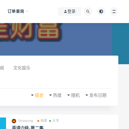
订单查询
登录
闻
文化娱乐
综合
热度
随机
发布日期
lixiaoyong
网课
大学
英语六级-第二集