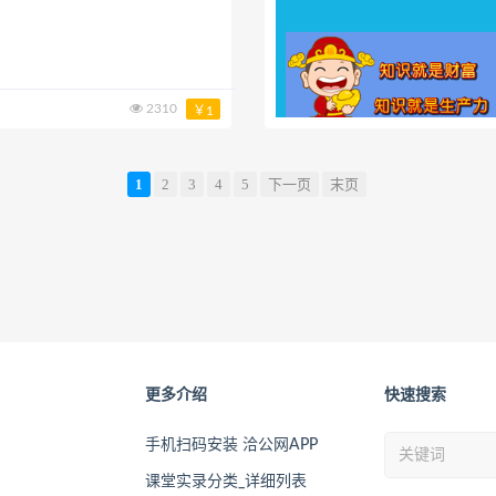
2310
￥1
1
2
3
4
5
下一页
末页
更多介绍
快速搜索
手机扫码安装 洽公网APP
课堂实录分类_详细列表