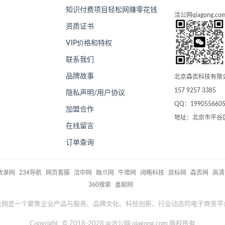
知识付费项目轻松网赚零花钱
洽公网qiagong.co
资质证书
VIP价格和特权
联系我们
品牌故事
北京森否科技有限
157 9257 3385
隐私声明/用户协议
QQ：199055660
加盟合作
地址：北京市平谷
在线留言
订单查询
1收录网
234导航
网页客服
洽中网
融爪网
牛增网
阔略科技
层标网
森否网
高清
360搜索
盖聪网
公网是一个聚焦企业产品与服务、品牌文化、科技创新、行业动态的电子商务平
Copyright
©
2018-2028
@洽公网 qiagong.com 版权所有