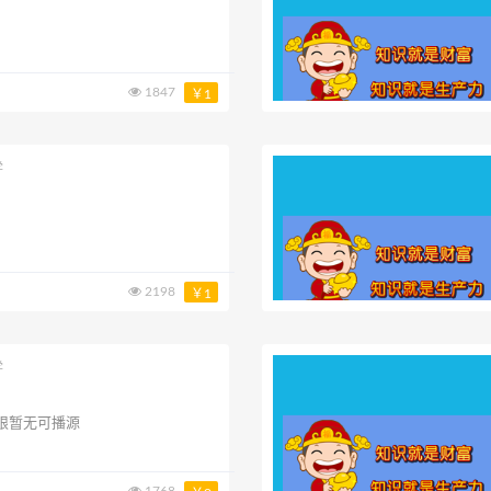
1847
￥1
学
2198
￥1
学
限暂无可播源