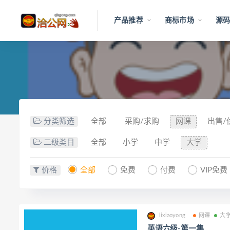
产品推荐
商标市场
源码
分类筛选
全部
采购/求购
网课
出售/
二级类目
全部
小学
中学
大学
价格
全部
免费
付费
VIP免费
lixiaoyong
网课
大
英语六级-第一集