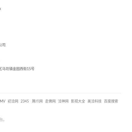
m
公司
5
区马坊镇金园西街15号
MV
初洽网
2345
腾爪网
走佛网
洽神网
影视大全
美洽科技
百度搜索
台。