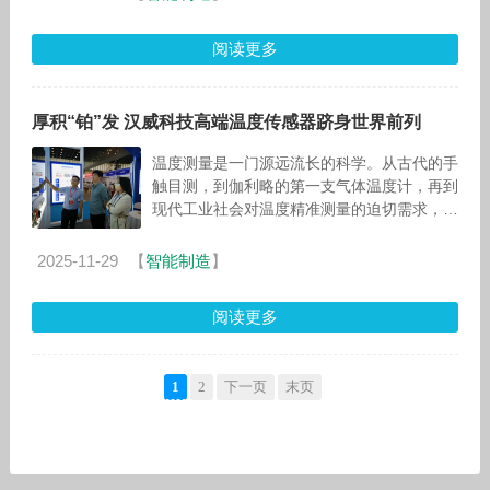
阅读更多
厚积“铂”发 汉威科技高端温度传感器跻身世界前列
温度测量是一门源远流长的科学。从古代的手
触目测，到伽利略的第一支气体温度计，再到
现代工业社会对温度精准测量的迫切需求，人
类在这条探索之路上已走过上千年。在众多温
度传感技术中，薄膜铂电阻因其卓越的
2025-11-29
【
智能制造
】
阅读更多
1
2
下一页
末页