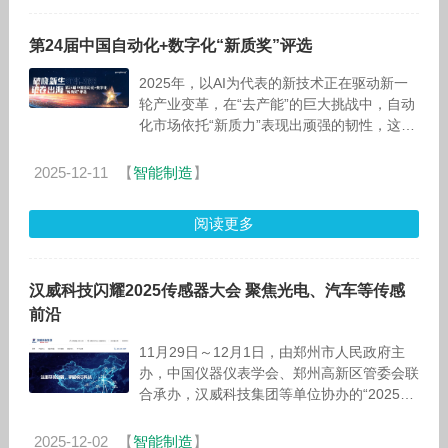
第24届中国自动化+数字化“新质奖”评选
2025年，以AI为代表的新技术正在驱动新一
轮产业变革，在“去产能”的巨大挑战中，自动
化市场依托“新质力”表现出顽强的韧性，这一
年，或是未来数年市场V型反转的拐点。 因
此，2025年的自动化产品
2025-12-11
【
智能制造
】
阅读更多
汉威科技闪耀2025传感器大会 聚焦光电、汽车等传感
前沿
11月29日～12月1日，由郑州市人民政府主
办，中国仪器仪表学会、郑州高新区管委会联
合承办，汉威科技集团等单位协办的“2025传
感器大会”于郑州国际会展中心隆重举行。据
悉，自2018年以来，传感
2025-12-02
【
智能制造
】