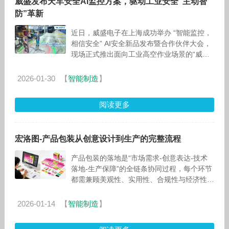
威盛发布天车安全AI监控方案，驱动工业安全“主动智
防”革新
近日，威盛电子在上海成功举办 “智能监控，
相信安全” AI安全新品发布暨合作伙伴大会，
现场正式推出面向工业高空作业场景的“威盛
天车安全AI监控方案”。该方案是威盛电子AI
安全
2026-01-30
【
智能制造
】
阅读更多
宏洛图-产品包装从创意设计到生产的完整流程
产品包装的落地是“市场需求-创意表达-技术
落地-生产保障”的全链条协同过程，每个环节
都需兼顾美观性、实用性、合规性与经济性。
以下是从创意设计到批量生产的详细步骤，结
合美妆、保健品、洗护等常见品类
2026-01-14
【
智能制造
】