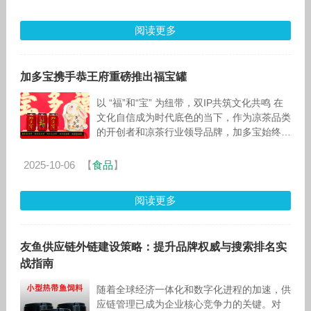
阅读更多
加多宝携手恭王府重磅推出福宝罐
以 “福”和“宝” 为纽带，双IP共筑文化共鸣 在
文化自信成为时代底色的当下，作为凉茶品类
的开创者和凉茶行业领导品牌，加多宝始终致
力于传承中华传统养生文化，深耕多年的“宝
文化” 早
2025-10-06
【
食品
】
阅读更多
友鱼供应链外链建设策略：提升品牌权威与搜索排名实
战指南
随着全球经济一体化和数字化进程的加速，供
应链管理已成为企业核心竞争力的关键。对