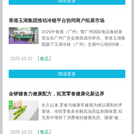
阅读更多
香港玉湖集团推动冷链平台协同商户拓展市场
2025中食展（广州）暨广州国际食品食材展
览会在广州广交会展馆成功举办。香港玉湖集
团旗下玉湖冷链（广州）交易中心组织8家园
区代表商户联合参展，集中展示多品类优质食
品与高效冷链供应链服务，助力商户
2025-10-22
【
食品
】
阅读更多
金锣健食力健康配方，拓宽零食健康化新边界
长久以来,零食与健康常被视为难以调和的矛
盾体。传统零食多依赖高油高盐刺激味蕾,却
无形中增加了消费者的健康负担。随着“健康
中国”战略的深入推进,公众对食品营养价值的
关注度持续提升,零食行业正迎来向
2025-10-22
【
食品
】