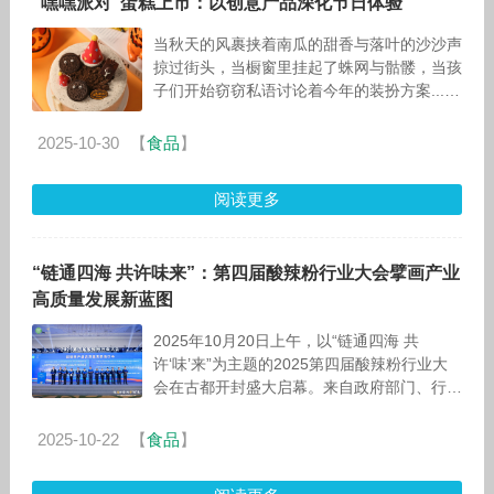
“嘿嘿派对”蛋糕上市：以创意产品深化节日体验
当秋天的风裹挟着南瓜的甜香与落叶的沙沙声
掠过街头，当橱窗里挂起了蛛网与骷髅，当孩
子们开始窃窃私语讨论着今年的装扮方案...一
年之中最“鬼”马行空、最富狂欢精神的万圣
节，正悄然临近。这是一个允许甚
2025-10-30
【
食品
】
阅读更多
“链通四海 共许味来”：第四届酸辣粉行业大会擘画产业
高质量发展新蓝图
2025年10月20日上午，以“链通四海 共
许‘味’来”为主题的2025第四届酸辣粉行业大
会在古都开封盛大启幕。来自政府部门、行业
协会、科研院校以及全国酸辣粉产业链上下游
企业的代表齐聚一堂，共谋
2025-10-22
【
食品
】