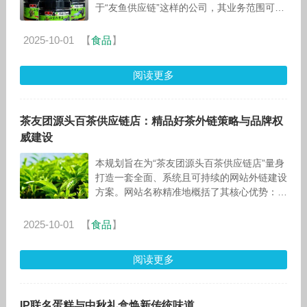
于“友鱼供应链”这样的公司，其业务范围可能
涵盖国际物流、仓储管理、数字化解决方案、
供应链金融等多个方面。为了清晰地向潜在客
2025-10-01
【
食品
】
阅读更多
茶友团源头百茶供应链店：精品好茶外链策略与品牌权
威建设
本规划旨在为“茶友团源头百茶供应链店”量身
打造一套全面、系统且可持续的网站外链建设
方案。网站名称精准地概括了其核心优势：面
向“茶友团”这一精准社群，强调“源头”保障品
质与价格优势，提供“百茶”的丰
2025-10-01
【
食品
】
阅读更多
IP联名蛋糕与中秋礼盒焕新传统味道