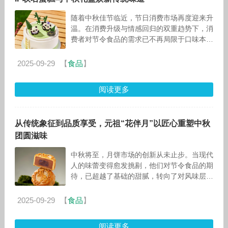
随着中秋佳节临近，节日消费市场再度迎来升
温。在消费升级与情感回归的双重趋势下，消
费者对节令食品的需求已不再局限于口味本
身，而是更加注重文化内涵、情感表达与场景
适配性。作为深耕礼品市场的“精致礼品
2025-09-29
【
食品
】
阅读更多
从传统象征到品质享受，元祖“花伴月”以匠心重塑中秋
团圆滋味
中秋将至，月饼市场的创新从未止步。当现代
人的味蕾变得愈发挑剔，他们对节令食品的期
待，已超越了基础的甜腻，转向了对风味层
次、原料品质与文化仪式感的综合考量。与其
说他们在寻找一块月饼，不如说在寻觅一
2025-09-29
【
食品
】
阅读更多