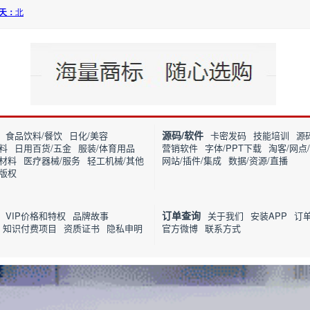
源码/软件
食品饮料/餐饮
日化/美容
卡密发码
技能培训
源
料
日用百货/五金
服装/体育用品
营销软件
字体/PPT下载
淘客/网点
筑材料
医疗器械/服务
轻工机械/其他
网站/插件/集成
数据/资源/直播
/版权
订单查询
VIP价格和特权
品牌故事
关于我们
安装APP
订
知识付费项目
资质证书
隐私申明
官方微博
联系方式