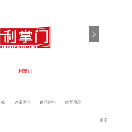
霸王鲸
虎大帅