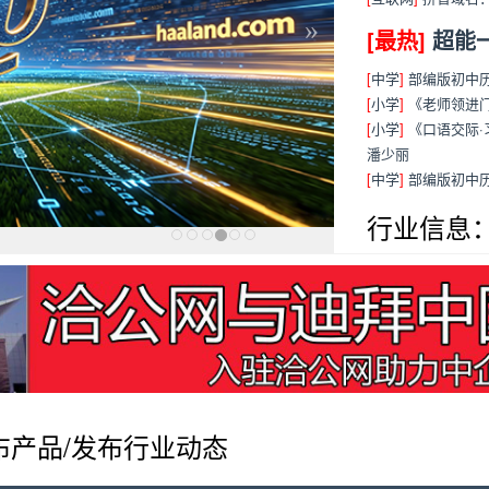
»
[最热]
超能
[
中学
]
部编版初中历
[
小学
]
《老师领进
[
小学
]
《口语交际·
潘少丽
[
中学
]
部编版初中
行业信息
布产品/发布行业动态