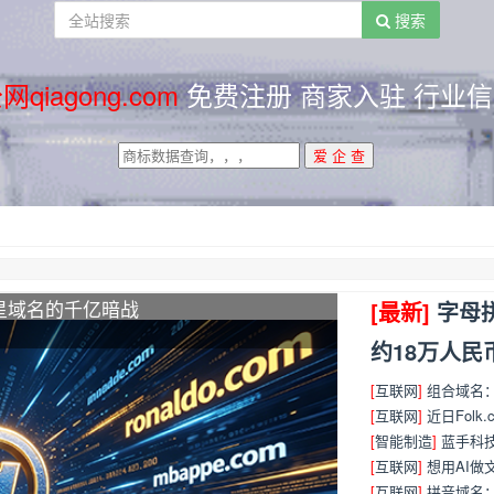
搜索
网qiagong.com
免费注册 商家入驻 行业信
星域名的千亿暗战
品 推介活动
[最新]
字母拼
推介您的企业和产品
约18万人民
[
互联网
]
组合域名：近
[
互联网
]
近日Folk
[
智能制造
]
蓝手科
[
互联网
]
想用AI做
[
互联网
]
拼音域名：策