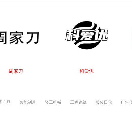
霹雳鸟
吉力熊